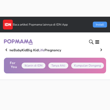
Baca artikel
Popmama
lainnya di IDN App
Install
Home
Baby
Kid
Big Kid
Life
Pregnancy
For
Iklanin di IDN
Tanya Ahli
Kumpulan Dongeng
You