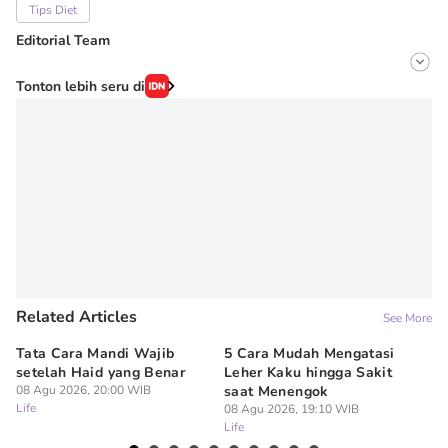
Tips Diet
Editorial Team
Editor
Tonton lebih seru di
Onic Metheany
Editor
Denisa Permataningtias
Related Articles
See More
Tata Cara Mandi Wajib
5 Cara Mudah Mengatasi
Ke
setelah Haid yang Benar
Leher Kaku hingga Sakit
Me
08 Agu 2026, 20:00 WIB
saat Menengok
08
Life
Lif
08 Agu 2026, 19:10 WIB
Life