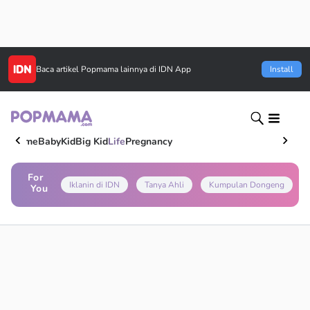
Baca artikel
Popmama
lainnya di IDN App
Install
Home
Baby
Kid
Big Kid
Life
Pregnancy
For
Iklanin di IDN
Tanya Ahli
Kumpulan Dongeng
You