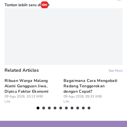
Editor
Tonton lebih seru di
Erick Akbar
Editor
Novy Agrina
Related Articles
See More
Ribuan Warga Malang
Bagaimana Cara Mengobati
5 
Alami Gangguan Jiwa,
Radang Tenggorokan
Te
Dipicu Faktor Ekonomi
dengan Cepat?
09
Lif
09 Agu 2026, 10:13 WIB
09 Agu 2026, 09:33 WIB
Life
Life