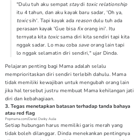
"Dulu tuh aku sempat
stay
di
toxic relationship
itu 4 tahun, dan aku kayak baru sadar, 'Oh ya,
toxic
sih'. Tapi kayak ada
reason
dulu tuh ada
perasaan kayak 'Gue bisa
fix
orang ini'. Itu
ternyata kita
toxic
sama diri kita sendiri tapi kita
nggak sadar. Lo mau coba
save
orang lain tapi
lo nggak selamatin diri sendiri," ujar Dinda.
Pelajaran penting bagi Mama adalah selalu
memprioritaskan diri sendiri terlebih dahulu. Mama
tidak memiliki kewajiban untuk mengubah orang lain
jika hal tersebut justru membuat Mama kehilangan jati
diri dan kebahagiaan.
3. Tegas menetapkan batasan terhadap tanda bahaya
atau red flag
Popmama.com/Dariel Dwiky Aulia
Setiap hubungan harus memiliki garis merah yang
tidak boleh dilanggar. Dinda menekankan pentingnya