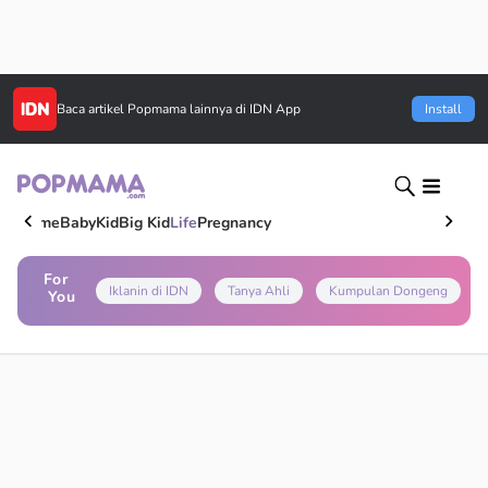
Baca artikel
Popmama
lainnya di IDN App
Install
Home
Baby
Kid
Big Kid
Life
Pregnancy
For
Iklanin di IDN
Tanya Ahli
Kumpulan Dongeng
You