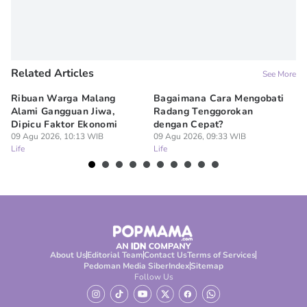
Related Articles
See More
Ribuan Warga Malang
Bagaimana Cara Mengobati
5 
Alami Gangguan Jiwa,
Radang Tenggorokan
Te
Dipicu Faktor Ekonomi
dengan Cepat?
09
Lif
09 Agu 2026, 10:13 WIB
09 Agu 2026, 09:33 WIB
Life
Life
About Us
Editorial Team
Contact Us
Terms of Services
Pedoman Media Siber
Index
Sitemap
Follow Us