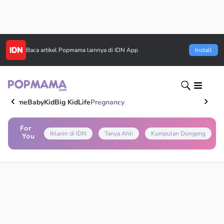
Baca artikel
Popmama
lainnya di IDN App
Install
Home
Baby
Kid
Big Kid
Life
Pregnancy
For
Iklanin di IDN
Tanya Ahli
Kumpulan Dongeng
You