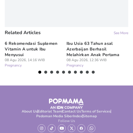
Related Articles
See More
6 Rekomendasi Suplemen
Ibu Usia 63 Tahun asal
Ki
Vitamin A untuk Ibu
Azerbaijan Berhasil
Hi
Menyusui
Melahirkan Anak Pertama
Le
08 Agu 2026, 14:16 WIB
08 Agu 2026, 12:36 WIB
07
Pregnancy
Pregnancy
Pr
About Us
Editorial Team
Contact Us
Terms of Services
Pedoman Media Siber
Index
Sitemap
Follow Us