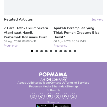
Related Articles
See More
7 Cara Detoks kulit Secara
Apakah Perempuan yang
Ap
Alami saat Hamil,
Tidak Pernah Orgasme Bisa
se
Perbanyak Konsumsi Buah
Hamil?
06
Pr
07 Agu 2026, 08:08 WIB
06 Agu 2026, 20:37 WIB
Pregnancy
Pregnancy
About Us
Editorial Team
Contact Us
Terms of Services
Pedoman Media Siber
Index
Sitemap
Follow Us
Download