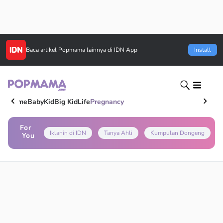
Baca artikel
Popmama
lainnya di IDN App
Install
Home
Baby
Kid
Big Kid
Life
Pregnancy
For
Iklanin di IDN
Tanya Ahli
Kumpulan Dongeng
You