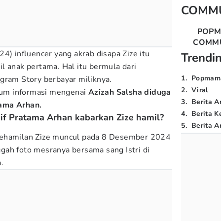
COMM
POP
COMM
4) influencer yang akrab disapa Zize itu
Trendi
l anak pertama. Hal itu bermula dari
1
.
Popmam
gram Story berbayar miliknya.
2
.
Viral
um informasi mengenai
Azizah Salsha diduga
3
.
Berita A
ama Arhan.
4
.
Berita K
sif Pratama Arhan kabarkan Zize hamil?
5
.
Berita Ar
kehamilan Zize muncul pada 8 Desember 2024
ah foto mesranya bersama sang Istri di
.