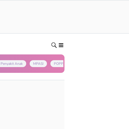
Penyakit Anak
MPASI
POPPAPA