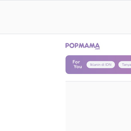
For
Iklanin di IDN
Tanya
You