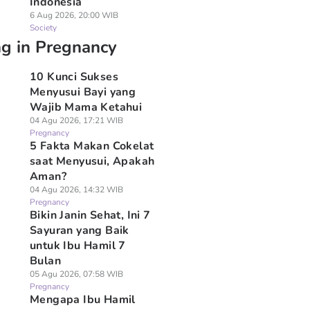
Indonesia
rnyata Ini
Benarkah Minum
Mengurangi
6 Aug 2026, 20:00 WIB
nyebab ASI Seret
Soda Bisa Mencegah
Karbohidrat, Apaka
Society
telah Melahirkan
Kehamilan?
Benar Bisa Cepat
ng in Pregnancy
 Agu 2026, 16:14 WIB
06 Agu 2026, 16:02 WIB
Hamil?
egnancy
Pregnancy
06 Agu 2026, 15:46 WIB
Pregnancy
10 Kunci Sukses
Menyusui Bayi yang
Wajib Mama Ketahui
04 Agu 2026, 17:21 WIB
Pregnancy
5 Fakta Makan Cokelat
saat Menyusui, Apakah
Aman?
04 Agu 2026, 14:32 WIB
Pregnancy
Bikin Janin Sehat, Ini 7
Sayuran yang Baik
untuk Ibu Hamil 7
Bulan
05 Agu 2026, 07:58 WIB
Pregnancy
Mengapa Ibu Hamil