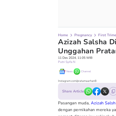
Home
Pregnancy
First Trim
Azizah Salsha D
Unggahan Prat
11 Des 2024, 11:05 WIB
Putri Syifa N
News
Channel
Instagram.com/pratamaarhan8
Share Article
Pasangan muda,
Azizah Salsh
dengan pernikahan mereka ya