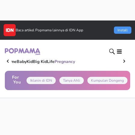
Baca artikel
Popmama
lainnya di IDN App
Install
Home
Baby
Kid
Big Kid
Life
Pregnancy
For
Iklanin di IDN
Tanya Ahli
Kumpulan Dongeng
You