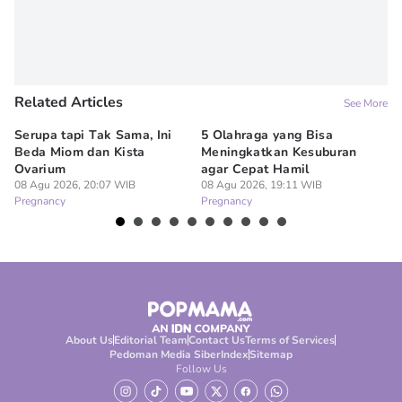
Related Articles
See More
Serupa tapi Tak Sama, Ini
5 Olahraga yang Bisa
6
Beda Miom dan Kista
Meningkatkan Kesuburan
Vi
Ovarium
agar Cepat Hamil
M
08 Agu 2026, 20:07 WIB
08 Agu 2026, 19:11 WIB
08
Pregnancy
Pregnancy
Pr
About Us
Editorial Team
Contact Us
Terms of Services
Pedoman Media Siber
Index
Sitemap
Follow Us