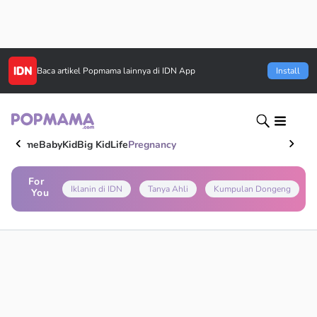
Baca artikel
Popmama
lainnya di IDN App
Install
Home
Baby
Kid
Big Kid
Life
Pregnancy
For
Iklanin di IDN
Tanya Ahli
Kumpulan Dongeng
You