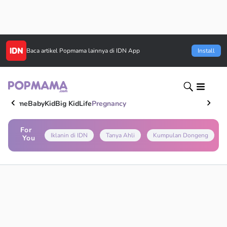
Baca artikel
Popmama
lainnya di IDN App
Install
Home
Baby
Kid
Big Kid
Life
Pregnancy
For
Iklanin di IDN
Tanya Ahli
Kumpulan Dongeng
You