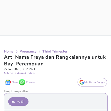
Home
Pregnancy
Third Trimester
Arti Nama Freya dan Rangkaiannya untuk
Bayi Perempuan
27 Jun 2026, 00:20 WIB
Mitchelle Aura Alridzki
News
Channel
Add Us on Google
Freepik/freepic.diller
Intinya Sih