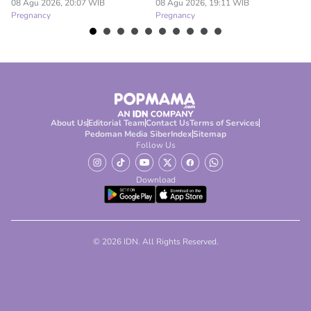
08 Agu 2026, 20:07 WIB
08 Agu 2026, 19:11 WIB
08
Pregnancy
Pregnancy
Pr
About Us
Editorial Team
Contact Us
Terms of Services
Pedoman Media Siber
Index
Sitemap
Follow Us
Download
© 2026 IDN. All Rights Reserved.