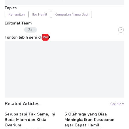
Topics
Kehamilan
Ibu Hamil
Kumpulan Nama Bayi
Editorial Team
3+
Editor
Tonton lebih seru di
Fairaz Tsiqat
Editor
Erick Akbar
Editor
Wahyuni Sahara
Related Articles
See More
Serupa tapi Tak Sama, Ini
5 Olahraga yang Bisa
6
Beda Miom dan Kista
Meningkatkan Kesuburan
Vi
Ovarium
agar Cepat Hamil
M