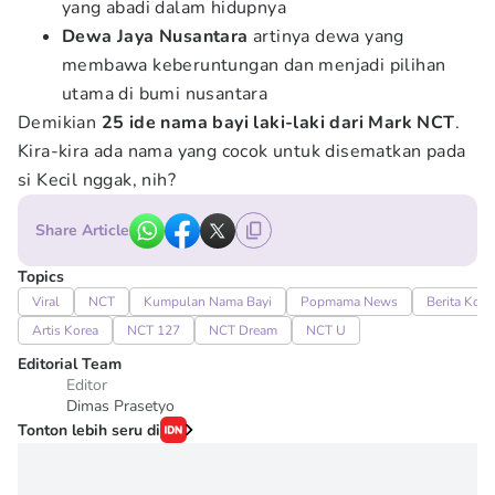
yang abadi dalam hidupnya
Dewa Jaya Nusantara
artinya dewa yang
membawa keberuntungan dan menjadi pilihan
utama di bumi nusantara
Demikian
25 ide nama bayi laki-laki dari Mark NCT
.
Kira-kira ada nama yang cocok untuk disematkan pada
si Kecil nggak, nih?
Share Article
Topics
Viral
NCT
Kumpulan Nama Bayi
Popmama News
Berita Kore
Artis Korea
NCT 127
NCT Dream
NCT U
Editorial Team
Editor
Dimas Prasetyo
Tonton lebih seru di