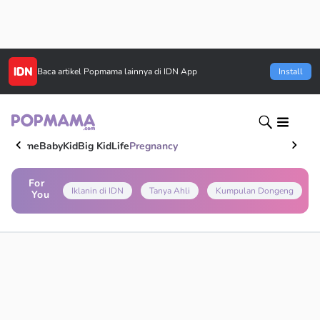
Baca artikel
Popmama
lainnya di IDN App
Install
Home
Baby
Kid
Big Kid
Life
Pregnancy
For
Iklanin di IDN
Tanya Ahli
Kumpulan Dongeng
You