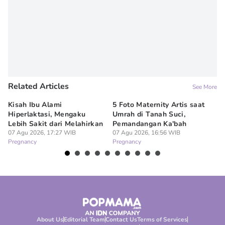
Related Articles
See More
Kisah Ibu Alami
5 Foto Maternity Artis saat
Ir
Hiperlaktasi, Mengaku
Umrah di Tanah Suci,
Pe
Lebih Sakit dari Melahirkan
Pemandangan Ka'bah
de
07 Agu 2026, 17:27 WIB
07 Agu 2026, 16:56 WIB
07
Pregnancy
Pregnancy
Pr
About Us
Editorial Team
Contact Us
Terms of Services