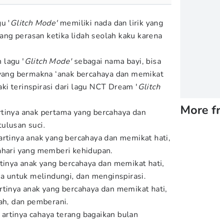
u '
Glitch Mode'
memiliki nada dan lirik yang
ntang perasan ketika lidah seolah kaku karena
 lagu '
Glitch Mode'
sebagai nama bayi, bisa
 yang bermakna ‘anak bercahaya dan memikat
laki terinspirasi dari lagu NCT Dream '
Glitch
More f
rtinya anak pertama yang bercahaya dan
ulusan suci.
artinya anak yang bercahaya dan memikat hati,
ahari yang memberi kehidupan.
rtinya anak yang bercahaya dan memikat hati,
sa untuk melindungi, dan menginspirasi.
rtinya anak yang bercahaya dan memikat hati,
gah, dan pemberani.
a
artinya cahaya terang bagaikan bulan