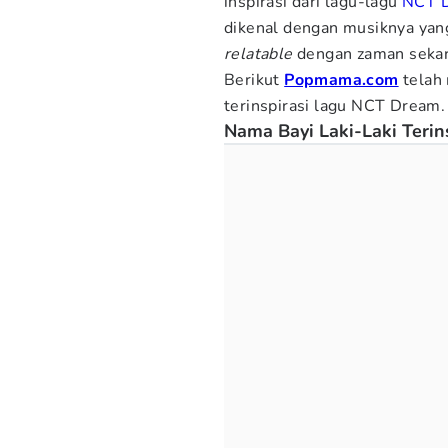
inspirasi dari lagu-lagu
NCT 
dikenal dengan musiknya yang 
relatable
dengan zaman seka
Berikut
Popmama.com
telah
terinspirasi lagu NCT Dream.
Nama Bayi Laki-Laki Teri