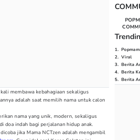
COMM
POP
COMM
Trendi
1
.
Popmam
2
.
Viral
3
.
Berita A
4
.
Berita K
5
.
Berita Ar
g kali membawa kebahagiaan sekaligus
gannya adalah saat memilih nama untuk calon
rikan nama yang unik, modern, sekaligus
i doa indah bagi perjalanan hidup anak.
sa dicoba jika Mama NCTzen adalah mengambil