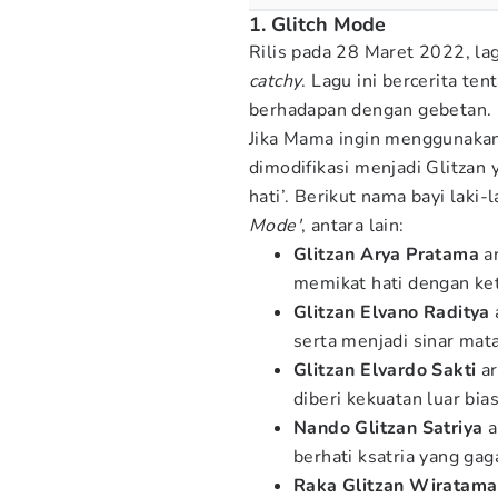
1. Glitch Mode
Rilis pada 28 Maret 2022, lag
catchy
. Lagu ini bercerita te
berhadapan dengan gebetan.
Jika Mama ingin menggunakan
dimodifikasi menjadi Glitzan
hati’. Berikut nama bayi laki-
Mode'
, antara lain:
Glitzan Arya Pratama
a
memikat hati dengan ket
Glitzan Elvano Raditya
serta menjadi sinar mat
Glitzan Elvardo Sakti
a
diberi kekuatan luar bia
Nando Glitzan Satriya
a
berhati ksatria yang ga
Raka Glitzan Wiratam