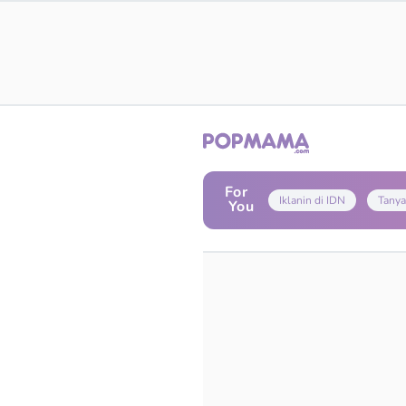
For
Iklanin di IDN
Tanya
You