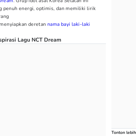
Dream
. Grup idol asal Korea Selatan ini
penuh energi, optimis, dan memiliki lirik
rang
 menyiapkan deretan
nama bayi laki-laki
nspirasi Lagu NCT Dream
Tonton lebih