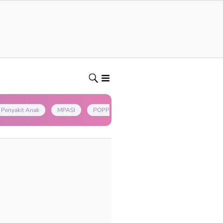
Penyakit Anak
MPASI
POPPAPA