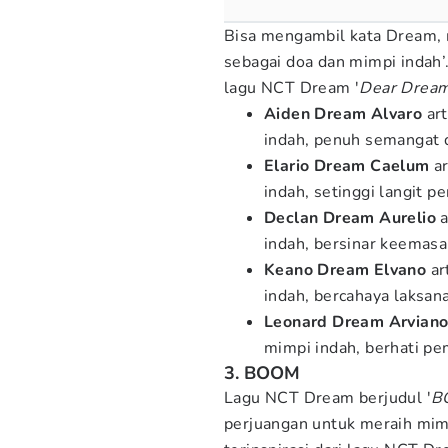
Bisa mengambil kata Dream, m
sebagai doa dan mimpi indah’. 
lagu NCT Dream '
Dear Dream
Aiden Dream Alvaro
ar
indah, penuh semangat 
Elario Dream Caelum
ar
indah, setinggi langit p
Declan Dream Aurelio
indah, bersinar keema
Keano Dream Elvano
ar
indah, bercahaya laksana
Leonard Dream Arvian
mimpi indah, berhati pe
3. BOOM
Lagu NCT Dream berjudul '
B
perjuangan untuk meraih m