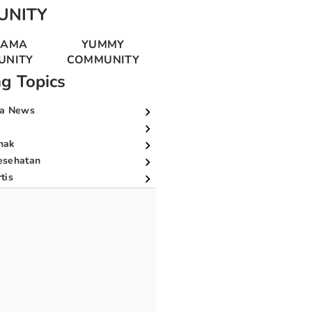
UNITY
MAMA
YUMMY
UNITY
COMMUNITY
ng Topics
a News
nak
esehatan
tis