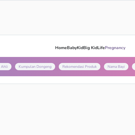
Home
Baby
Kid
Big Kid
Life
Pregnancy
 Ahli
Kumpulan Dongeng
Rekomendasi Produk
Nama Bayi