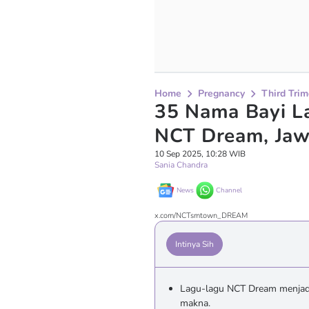
Home
Pregnancy
Third Trim
35 Nama Bayi La
NCT Dream, Jaw
10 Sep 2025, 10:28 WIB
Sania Chandra
News
Channel
x.com/NCTsmtown_DREAM
Intinya Sih
Lagu-lagu NCT Dream menjadi 
makna.