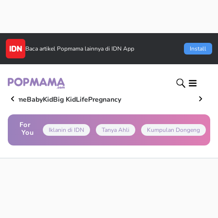
Baca artikel
Popmama
lainnya di IDN App
Install
Home
Baby
Kid
Big Kid
Life
Pregnancy
For
Iklanin di IDN
Tanya Ahli
Kumpulan Dongeng
You