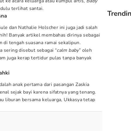
kut ke acara keluarga atau kumpul artis,
Baby
dulu terlihat santai.
Trendi
isna
le dan Nathalie Holscher ini juga jadi salah
, nih! Banyak artikel membahas dirinya sebagai
an di tengah suasana ramai sekalipun.
 sering disebut sebagai “
calm baby
” oleh
am juga kerap tertidur pulas tanpa banyak
ahki
lah anak pertama dari pasangan Zaskia
enal sejak bayi karena sifatnya yang tenang.
tau liburan bersama keluarga, Ukkasya tetap