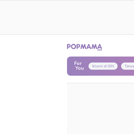
For
Iklanin di IDN
Tanya
You