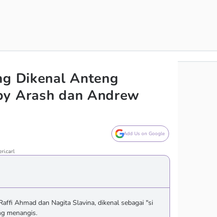
ng Dikenal Anteng
by Arash dan Andrew
Add Us on Google
ri.carl
affi Ahmad dan Nagita Slavina, dikenal sebagai "si
ng menangis.