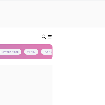
Penyakit Anak
MPASI
POPPAPA