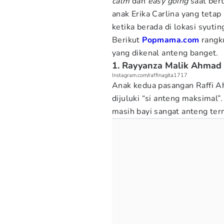
calm
dan
easy going
saat ber
anak Erika Carlina yang tetap
ketika berada di lokasi syutin
Berikut
Popmama.com
rangku
yang dikenal anteng banget.
1. Rayyanza Malik Ahmad
Instagram.com/raffinagita1717
Anak kedua pasangan Raffi Ah
dijuluki “si anteng maksimal”
masih bayi sangat anteng term