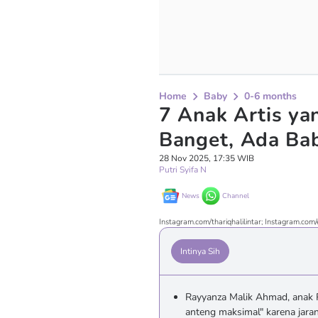
Home
Baby
0-6 months
7 Anak Artis ya
Banget, Ada Ba
28 Nov 2025, 17:35 WIB
Putri Syifa N
News
Channel
Instagram.com/thariqhalilintar; Instagram.com/e
Intinya Sih
Rayyanza Malik Ahmad, anak R
anteng maksimal" karena jara