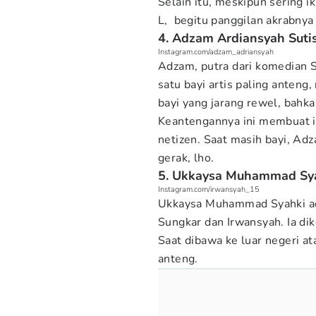
Selain itu, meskipun sering i
L, begitu panggilan akrabnya 
4. Adzam Ardiansyah Sut
Instagram.com/adzam_adriansyah
Adzam, putra dari komedian Su
satu bayi artis paling anteng
bayi yang jarang rewel, bahk
Keantengannya ini membuat ia
netizen. Saat masih bayi, Adz
gerak, lho.
5. Ukkaysa Muhammad Sy
Instagram.com/irwansyah_15
Ukkaysa Muhammad Syahki ada
Sungkar dan Irwansyah. Ia dik
Saat dibawa ke luar negeri a
anteng.