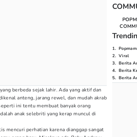
COMM
POP
COMM
Trendi
1
.
Popmam
2
.
Viral
3
.
Berita A
4
.
Berita K
5
.
Berita Ar
 yang berbeda sejak lahir. Ada yang aktif dan
 dikenal anteng, jarang rewel, dan mudah akrab
seperti ini tentu membuat banyak orang
 adalah anak selebriti yang kerap muncul di
tis mencuri perhatian karena dianggap sangat