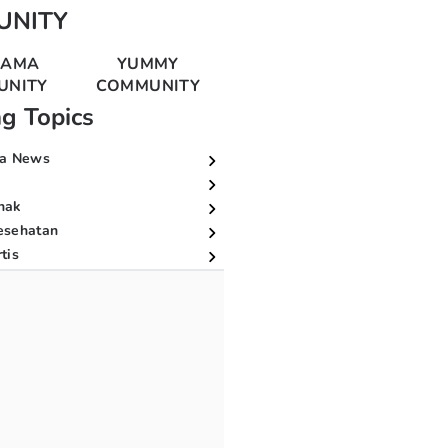
UNITY
MAMA
YUMMY
UNITY
COMMUNITY
ng Topics
a News
nak
esehatan
tis