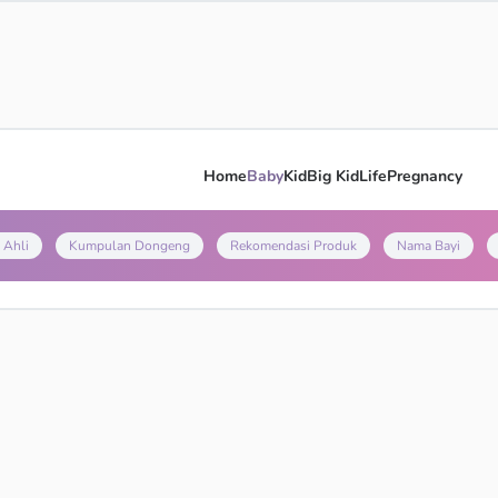
Home
Baby
Kid
Big Kid
Life
Pregnancy
 Ahli
Kumpulan Dongeng
Rekomendasi Produk
Nama Bayi