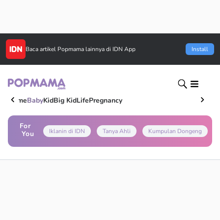
Baca artikel
Popmama
lainnya di IDN App
Install
Home
Baby
Kid
Big Kid
Life
Pregnancy
For
Iklanin di IDN
Tanya Ahli
Kumpulan Dongeng
You