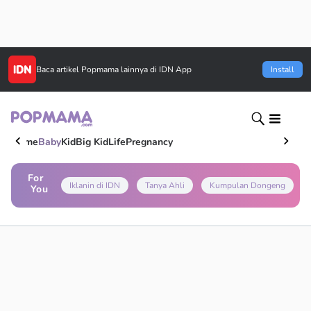
Baca artikel
Popmama
lainnya di IDN App
Install
Home
Baby
Kid
Big Kid
Life
Pregnancy
For
Iklanin di IDN
Tanya Ahli
Kumpulan Dongeng
You