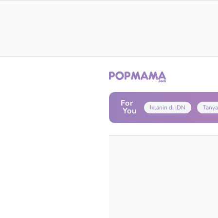
For
Iklanin di IDN
Tanya
You