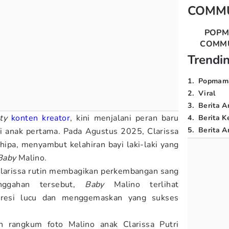
COMM
POP
COMM
Trendi
1
.
Popmam
2
.
Viral
3
.
Berita A
ty
konten kreator
, kini menjalani peran baru
4
.
Berita K
5
.
Berita Ar
ai anak pertama. Pada Agustus 2025, Clarissa
ipa, menyambut kelahiran bayi laki-laki yang
Baby
Malino.
Clarissa rutin membagikan perkembangan sang
nggahan tersebut,
Baby
Malino terlihat
resi lucu dan menggemaskan yang sukses
h rangkum foto Malino anak Clarissa Putri