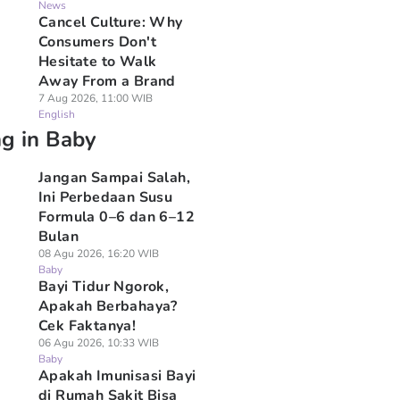
News
Cancel Culture: Why
Consumers Don't
Hesitate to Walk
Away From a Brand
7 Aug 2026, 11:00 WIB
English
ng in Baby
Jangan Sampai Salah,
Ini Perbedaan Susu
Formula 0–6 dan 6–12
Bulan
08 Agu 2026, 16:20 WIB
Baby
Bayi Tidur Ngorok,
Apakah Berbahaya?
Cek Faktanya!
06 Agu 2026, 10:33 WIB
Baby
Apakah Imunisasi Bayi
di Rumah Sakit Bisa