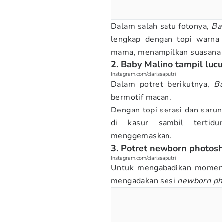
Dalam salah satu fotonya,
Ba
lengkap dengan topi warna 
mama, menampilkan suasana 
2. Baby Malino tampil luc
Instagram.com/clarissaputri_
Dalam potret berikutnya,
B
bermotif macan.
Dengan topi serasi dan saru
di kasur sambil tertid
menggemaskan.
3. Potret newborn photos
Instagram.com/clarissaputri_
Untuk mengabadikan momen
mengadakan sesi
newborn ph