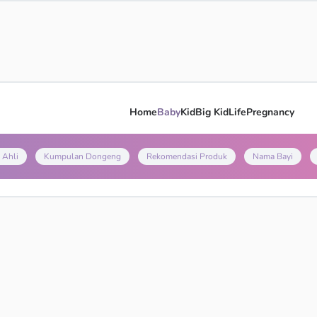
Home
Baby
Kid
Big Kid
Life
Pregnancy
 Ahli
Kumpulan Dongeng
Rekomendasi Produk
Nama Bayi