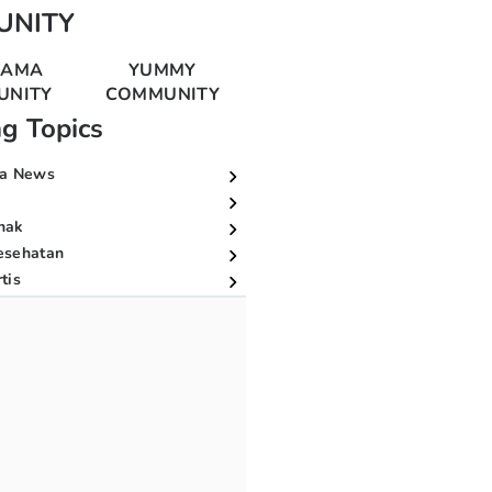
UNITY
MAMA
YUMMY
UNITY
COMMUNITY
ng Topics
a News
nak
esehatan
tis