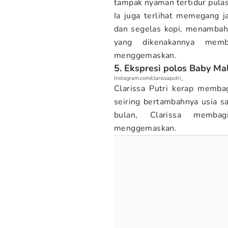
tampak nyaman tertidur pulas 
Ia juga terlihat memegang 
dan segelas kopi, menambah
yang dikenakannya mem
menggemaskan.
5. Ekspresi polos Baby 
Instagram.com/clarissaputri_
Clarissa Putri kerap mem
seiring bertambahnya usia s
bulan, Clarissa membag
menggemaskan.