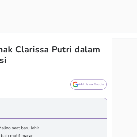
nak Clarissa Putri dalam
si
Add Us on Google
lino saat baru lahir
i baju motif macan