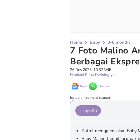
Home
Baby
0-6 months
7 Foto Malino A
Berbagai Ekspre
26 Des 2025, 10:37 WIB
Nindiani Rizka Dwiningtyas
News
Channel
Instagram.com/clarissaputri_
Intinya Sih
Potret menggemaskan Baby Ma
Baby Malino tampil lucu paka