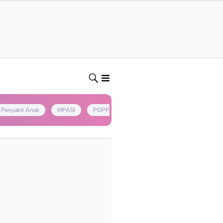
Penyakit Anak
MPASI
POPPAPA