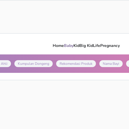
Home
Baby
Kid
Big Kid
Life
Pregnancy
 Ahli
Kumpulan Dongeng
Rekomendasi Produk
Nama Bayi