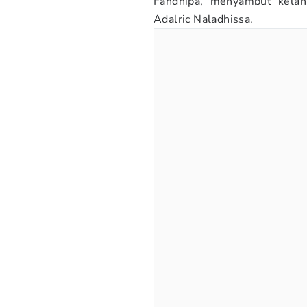
Fahdhipa, menyambut kelahi
Adalric Naladhissa.