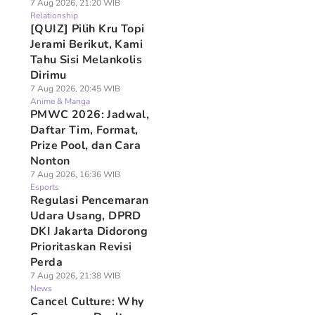
7 Aug 2026, 21:20 WIB
Relationship
[QUIZ] Pilih Kru Topi
Jerami Berikut, Kami
Tahu Sisi Melankolis
Dirimu
7 Aug 2026, 20:45 WIB
Anime & Manga
PMWC 2026: Jadwal,
Daftar Tim, Format,
Prize Pool, dan Cara
Nonton
7 Aug 2026, 16:36 WIB
Esports
Regulasi Pencemaran
Udara Usang, DPRD
DKI Jakarta Didorong
Prioritaskan Revisi
Perda
7 Aug 2026, 21:38 WIB
News
Cancel Culture: Why