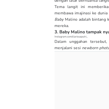
dengan latar bernuansa langit
Tema langit ini memberik
membawa imajinasi ke dunia 
Baby
Malino adalah bintang 
mereka.
3. Baby Malino tampak ny
Instagram.com/clarissaputri_
Dalam unggahan tersebut
menjalani sesi
newborn phot