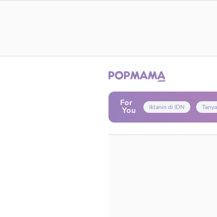
For
Iklanin di IDN
Tanya
You