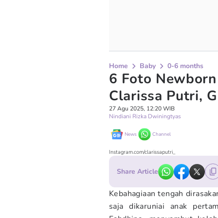
Home
Baby
0-6 months
6 Foto Newborn
Clarissa Putri,
27 Agu 2025, 12:20 WIB
Nindiani Rizka Dwiningtyas
News
Channel
Instagram.com/clarissaputri_
Share Article
Kebahagiaan tengah dirasaka
saja dikaruniai anak perta