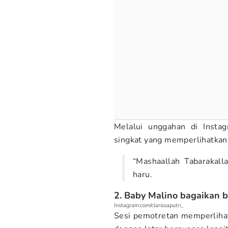
Melalui unggahan di Instag
singkat yang memperlihatkan
“Mashaallah Tabarakall
haru.
2. Baby Malino bagaikan bi
Instagram.com/clarissaputri_
Sesi pemotretan memperlih