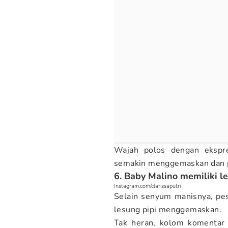
Wajah polos dengan ekspr
semakin menggemaskan dan 
6. Baby Malino memiliki l
Instagram.com/clarissaputri_
Selain senyum manisnya, p
lesung pipi menggemaskan.
Tak heran, kolom komentar 