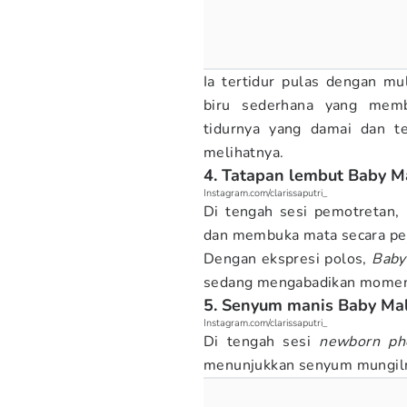
Ia tertidur pulas dengan mul
biru sederhana yang memb
tidurnya yang damai dan 
melihatnya.
4. Tatapan lembut Baby M
Instagram.com/clarissaputri_
Di tengah sesi pemotretan,
dan membuka mata secara pe
Dengan ekspresi polos,
Baby
sedang mengabadikan momen
5. Senyum manis Baby M
Instagram.com/clarissaputri_
Di tengah sesi
newborn ph
menunjukkan senyum mungiln