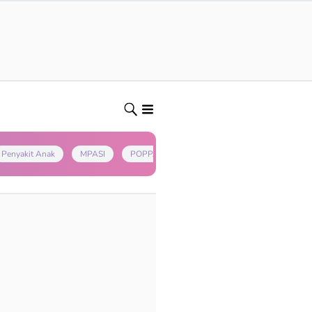
Penyakit Anak
MPASI
POPPAPA