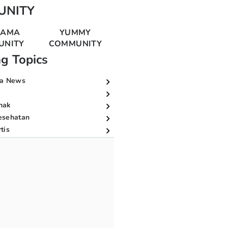
UNITY
MAMA
YUMMY
UNITY
COMMUNITY
ng Topics
a News
nak
esehatan
tis