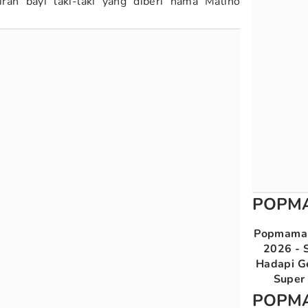
ran bayi laki-laki yang diberi nama Malino
POPM
Popmama 
2026 - S
Hadapi G
Super 
POPM