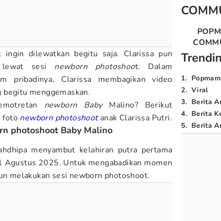
COMM
POP
COMM
 ingin dilewatkan begitu saja. Clarissa pun
Trendi
 lewat sesi
newborn photoshoo
t. Dalam
1
.
Popmam
m pribadinya, Clarissa membagikan video
2
.
Viral
g begitu menggemaskan.
3
.
Berita A
pemotretan
newborn Baby
Malino? Berikut
4
.
Berita K
 foto
newborn photoshoot
anak Clarissa Putri.
5
.
Berita Ar
orn photoshoot Baby Malino
Fahdhipa menyambut kelahiran putra pertama
11 Agustus 2025. Untuk mengabadikan momen
pun melakukan sesi newborn photoshoot.