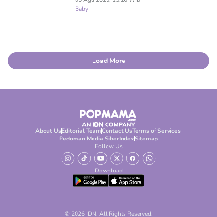
05 Agu 2025, 15:26 WIB
Baby
Load More
About Us
Editorial Team
Contact Us
Terms of Services
Pedoman Media Siber
Index
Sitemap
Follow Us
Download
© 2026 IDN. All Rights Reserved.