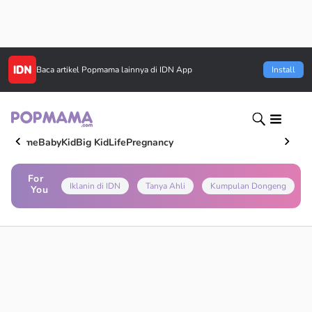
Baca artikel
Popmama
lainnya di IDN App
Install
Home
Baby
Kid
Big Kid
Life
Pregnancy
For
Iklanin di IDN
Tanya Ahli
Kumpulan Dongeng
You