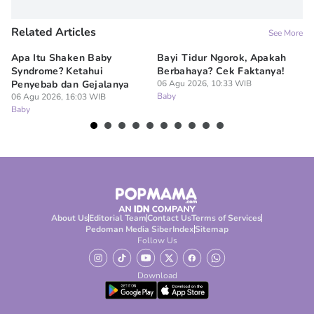
Related Articles
See More
Apa Itu Shaken Baby
Bayi Tidur Ngorok, Apakah
Ap
Syndrome? Ketahui
Berbahaya? Cek Faktanya!
Ba
Penyebab dan Gejalanya
06 Agu 2026, 10:33 WIB
06
Baby
Ba
06 Agu 2026, 16:03 WIB
Baby
About Us
Editorial Team
Contact Us
Terms of Services
Pedoman Media Siber
Index
Sitemap
Follow Us
Download