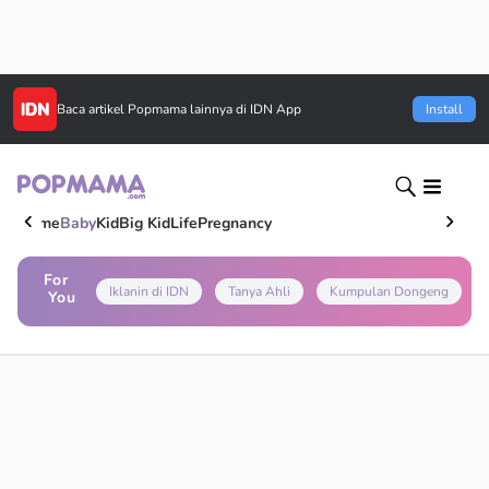
Baca artikel
Popmama
lainnya di IDN App
Install
Home
Baby
Kid
Big Kid
Life
Pregnancy
For
Iklanin di IDN
Tanya Ahli
Kumpulan Dongeng
You