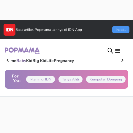
Baca artikel
Popmama
lainnya di IDN App
Install
Home
Baby
Kid
Big Kid
Life
Pregnancy
For
Iklanin di IDN
Tanya Ahli
Kumpulan Dongeng
You