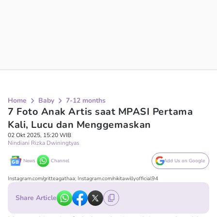
Home
Baby
7-12 months
7 Foto Anak Artis saat MPASI Pertama
Kali, Lucu dan Menggemaskan
02 Okt 2025, 15:20 WIB
Nindiani Rizka Dwiningtyas
News
Channel
Add Us on Google
Instagram.com/gritteagathaa; Instagram.com/nikitawillyofficial94
Share Article