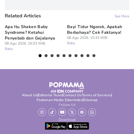
Related Articles
See More
Apa Itu Shaken Baby
Bayi Tidur Ngorok, Apakah
Ap
Syndrome? Ketahui
Berbahaya? Cek Faktanya!
Ba
Penyebab dan Gejalanya
06 Agu 2026, 10:33 WIB
06
Baby
Ba
06 Agu 2026, 16:03 WIB
Baby
About Us
Editorial Team
Contact Us
Terms of Services
Pedoman Media Siber
Index
Sitemap
Follow Us
Download