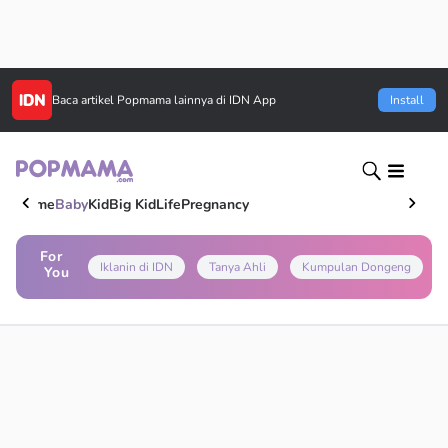
Baca artikel
Popmama
lainnya di IDN App
Install
Home
Baby
Kid
Big Kid
Life
Pregnancy
For
Iklanin di IDN
Tanya Ahli
Kumpulan Dongeng
You