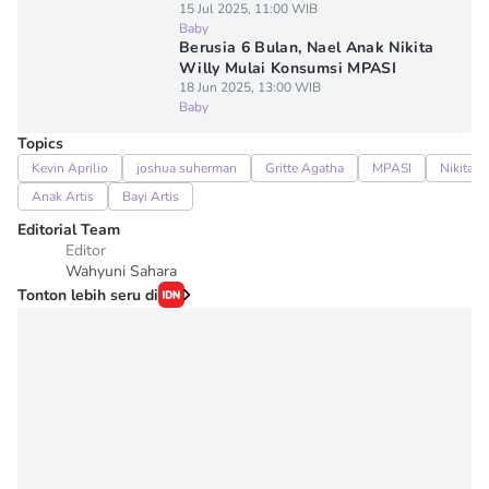
15 Jul 2025, 11:00 WIB
Baby
Berusia 6 Bulan, Nael Anak Nikita
Willy Mulai Konsumsi MPASI
18 Jun 2025, 13:00 WIB
Baby
Topics
Kevin Aprilio
joshua suherman
Gritte Agatha
MPASI
Nikita W
Anak Artis
Bayi Artis
Editorial Team
Editor
Wahyuni Sahara
Tonton lebih seru di