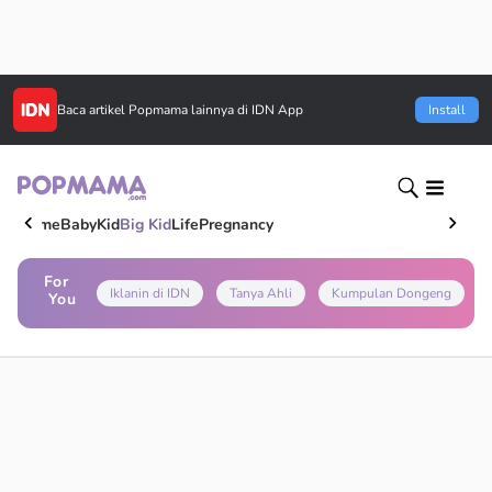
Baca artikel
Popmama
lainnya di IDN App
Install
Home
Baby
Kid
Big Kid
Life
Pregnancy
For
Iklanin di IDN
Tanya Ahli
Kumpulan Dongeng
You