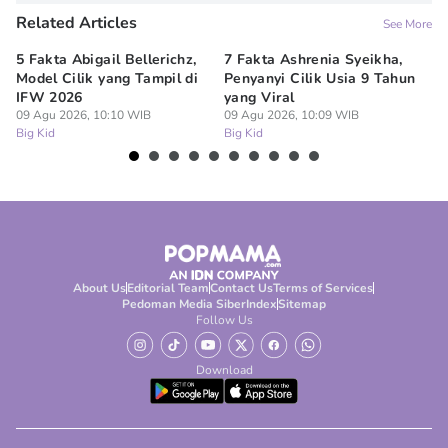
Related Articles
See More
5 Fakta Abigail Bellerichz,
7 Fakta Ashrenia Syeikha,
Ba
Model Cilik yang Tampil di
Penyanyi Cilik Usia 9 Tahun
An
IFW 2026
yang Viral
Be
09 Agu 2026, 10:10 WIB
09 Agu 2026, 10:09 WIB
09
Big Kid
Big Kid
Bi
About Us
Editorial Team
Contact Us
Terms of Services
Pedoman Media Siber
Index
Sitemap
Follow Us
Download