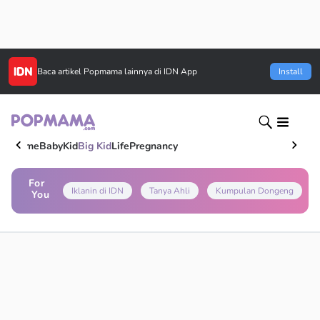
Baca artikel
Popmama
lainnya di IDN App
Install
Home
Baby
Kid
Big Kid
Life
Pregnancy
For
Iklanin di IDN
Tanya Ahli
Kumpulan Dongeng
You