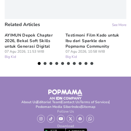
Related Articles
See More
AYIMUN Depok Chapter
Testimoni Film Kado untuk
1
2026, Bekal Soft Skills
Ibu dari Sparkle dan
M
untuk Generasi Digital
Popmama Community
Te
07 Agu 2026, 11:53 WIB
07 Agu 2026, 10:58 WIB
07
Big Kid
Big Kid
Bi
About Us
Editorial Team
Contact Us
Terms of Services
Pedoman Media Siber
Index
Sitemap
Follow Us
Download