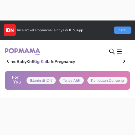
Baca artikel
Popmama
lainnya di IDN App
Install
Home
Baby
Kid
Big Kid
Life
Pregnancy
For
Iklanin di IDN
Tanya Ahli
Kumpulan Dongeng
You