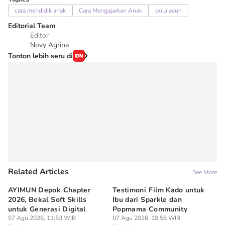
cara mendidik anak
Cara Mengajarkan Anak
pola asuh
Editorial Team
Editor
Novy Agrina
Tonton lebih seru di
Related Articles
See More
AYIMUN Depok Chapter
Testimoni Film Kado untuk
1
2026, Bekal Soft Skills
Ibu dari Sparkle dan
M
untuk Generasi Digital
Popmama Community
Te
07 Agu 2026, 11:53 WIB
07 Agu 2026, 10:58 WIB
07