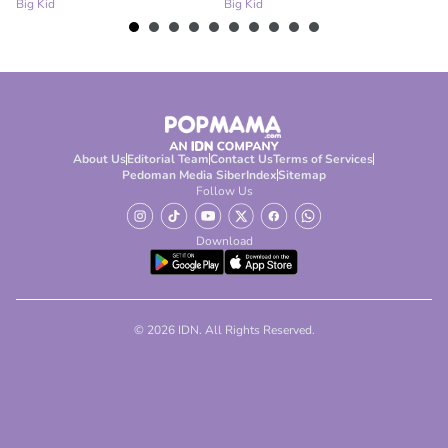
Big Kid
Big Kid
Bi
About Us
Editorial Team
Contact Us
Terms of Services
Pedoman Media Siber
Index
Sitemap
Follow Us
Download
© 2026 IDN. All Rights Reserved.