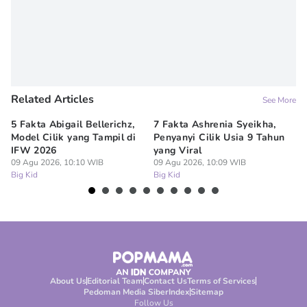
Related Articles
See More
5 Fakta Abigail Bellerichz,
7 Fakta Ashrenia Syeikha,
Ba
Model Cilik yang Tampil di
Penyanyi Cilik Usia 9 Tahun
An
IFW 2026
yang Viral
Be
09 Agu 2026, 10:10 WIB
09 Agu 2026, 10:09 WIB
09
Big Kid
Big Kid
Bi
About Us
Editorial Team
Contact Us
Terms of Services
Pedoman Media Siber
Index
Sitemap
Follow Us