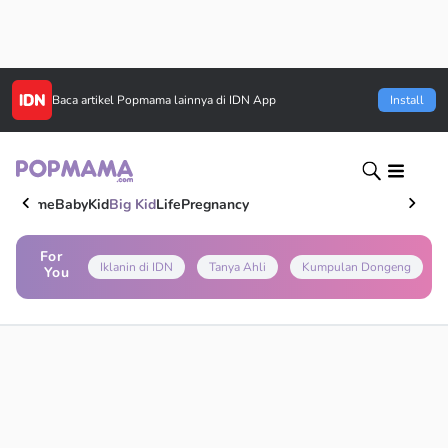
Baca artikel
Popmama
lainnya di IDN App
Install
Home
Baby
Kid
Big Kid
Life
Pregnancy
For
Iklanin di IDN
Tanya Ahli
Kumpulan Dongeng
You