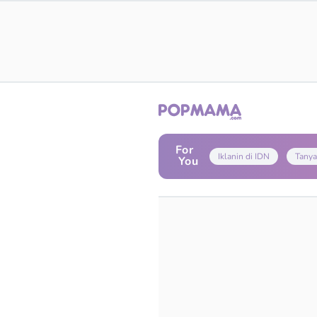
For
Iklanin di IDN
Tanya
You