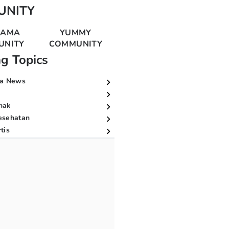
UNITY
MAMA
YUMMY
UNITY
COMMUNITY
ng Topics
a News
nak
esehatan
tis