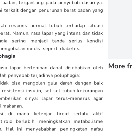
 badan, tergantung pada penyebab dasarnya.
ni terkait dengan penurunan berat badan yang
lah respons normal tubuh terhadap situasi
berat. Namun, rasa lapar yang intens dan tidak
agia sering menjadi tanda serius kondisi
engobatan medis, seperti diabetes.
phagia
More f
asa lapar berlebihan dapat disebabkan oleh
alah penyebab terjadinya poluphagia:
tidak bisa mengolah gula darah dengan baik
resistensi insulin, sel-sel tubuh kekurangan
mberikan sinyal lapar terus-menerus agar
i makanan.
isi di mana kelenjar tiroid terlalu aktif
iroid berlebih, meningkatkan metabolisme
an. Hal ini menyebabkan peningkatan nafsu