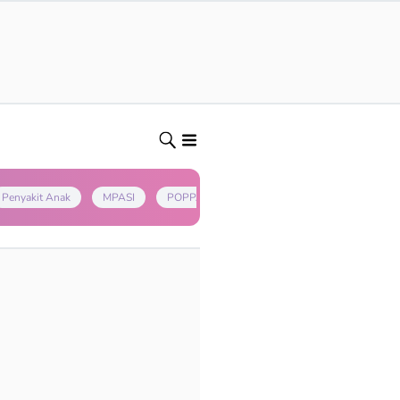
Penyakit Anak
MPASI
POPPAPA