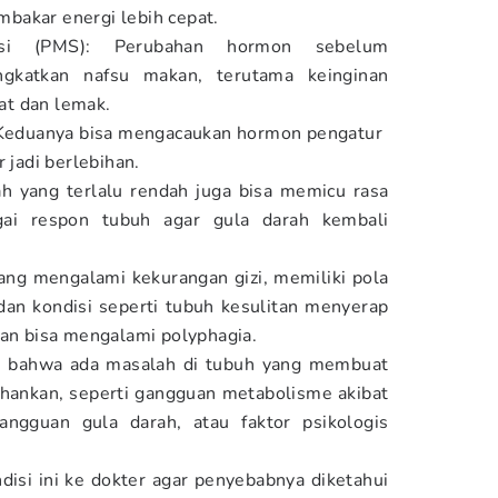
bakar energi lebih cepat.
asi (PMS): Perubahan hormon sebelum
ngkatkan nafsu makan, terutama keinginan
t dan lemak.
: Keduanya bisa mengacaukan hormon pengatur
r jadi berlebihan.
ah yang terlalu rendah juga bisa memicu rasa
gai respon tubuh agar gula darah kembali
ang mengalami kekurangan gizi, memiliki pola
dan kondisi seperti tubuh kesulitan menyerap
nan bisa mengalami polyphagia.
nda bahwa ada masalah di tubuh yang membuat
tahankan, seperti gangguan metabolisme akibat
gangguan gula darah, atau faktor psikologis
disi ini ke dokter agar penyebabnya diketahui