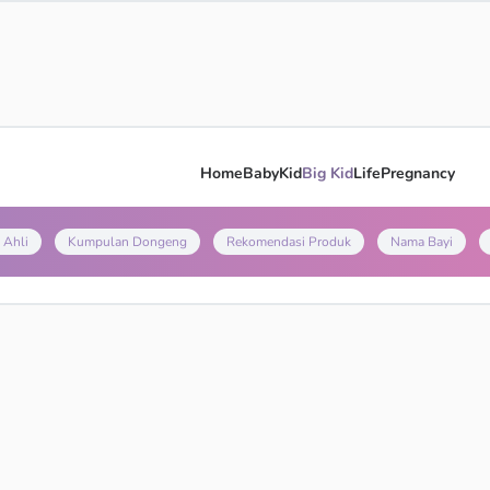
Home
Baby
Kid
Big Kid
Life
Pregnancy
 Ahli
Kumpulan Dongeng
Rekomendasi Produk
Nama Bayi