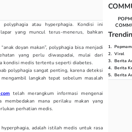
COMM
POP
i polyphagia atau hyperphagia. Kondisi ini
COMM
lapar yang muncul terus-menerus, bahkan
Trendi
1
.
Popmam
ti “anak doyan makan”, polyphagia bisa menjadi
2
.
Viral
hatan yang perlu diwaspadai, mulai dari
3
.
Berita A
kondisi medis tertentu seperti diabetes.
4
.
Berita K
b polyphagia sangat penting, karena deteksi
5
.
Berita Ar
mengambil langkah tepat sebelum masalah
.com
telah merangkum informasi mengenai
sa membedakan mana perilaku makan yang
lukan perhatian medis.
 hyperphagia, adalah istilah medis untuk rasa