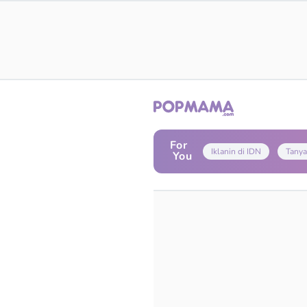
For
Iklanin di IDN
Tanya
You