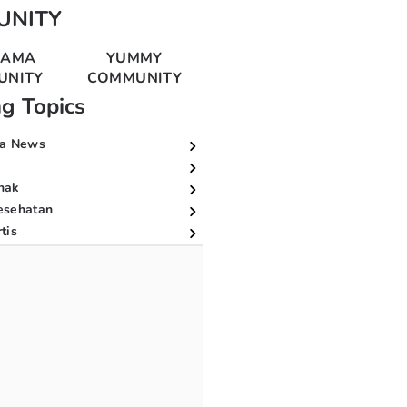
UNITY
MAMA
YUMMY
UNITY
COMMUNITY
ng Topics
a News
nak
esehatan
tis