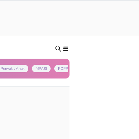
Penyakit Anak
MPASI
POPPAPA