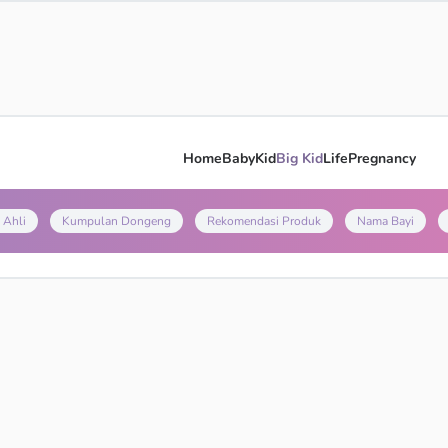
Home
Baby
Kid
Big Kid
Life
Pregnancy
 Ahli
Kumpulan Dongeng
Rekomendasi Produk
Nama Bayi