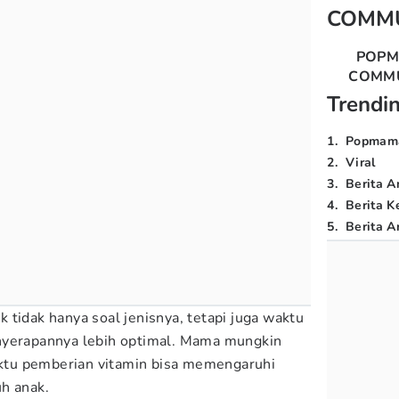
COMM
POP
COMM
Trendi
1
.
Popmam
2
.
Viral
3
.
Berita A
4
.
Berita K
5
.
Berita Ar
 tidak hanya soal jenisnya, tetapi juga waktu
nyerapannya lebih optimal. Mama mungkin
tu pemberian vitamin bisa memengaruhi
h anak.