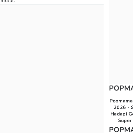
 mulut.
POPM
Popmama 
2026 - S
Hadapi G
Super 
POPM