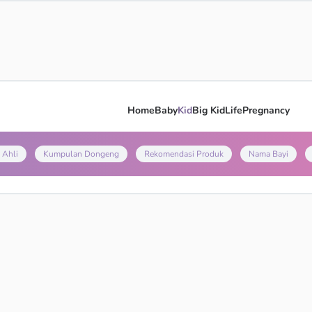
Home
Baby
Kid
Big Kid
Life
Pregnancy
 Ahli
Kumpulan Dongeng
Rekomendasi Produk
Nama Bayi