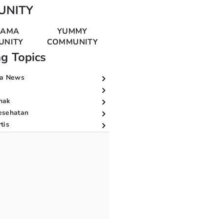
UNITY
MAMA
YUMMY
UNITY
COMMUNITY
ng Topics
a News
nak
esehatan
tis