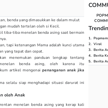
COMM
POP
tikan, benda yang dimasukkan ke dalam mulut
COMM
gan mudah tertelan oleh si Kecil.
Trendi
cil tiba-tiba menelan benda asing saat bermain
1
.
Popmam
nya.
2
.
Viral
an, tapi ketenangan Mama adalah kunci utama
3
.
Berita A
n yang tepat dan cepat.
4
.
Berita K
akan menemukan panduan lengkap tentang
5
.
Berita Ar
enelan benda asing, oleh karena itu
kum artikel mengenai
penanganan anak jika
ma selalu siap menghadapi situasi darurat ini
n oleh Anak
 rentan menelan benda asing yang kerap kali