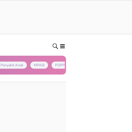
Penyakit Anak
MPASI
POPPAPA