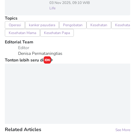
03 Nov 2025, 09:10 WIB
Life
Topics
Operasi
kanker payudara
Pengobatan
Kesehatan
Kesehatan K
Kesehatan Mama
Kesehatan Papa
Editorial Team
Editor
Denisa Permataningtias
Tonton lebih seru di
Related Articles
See More