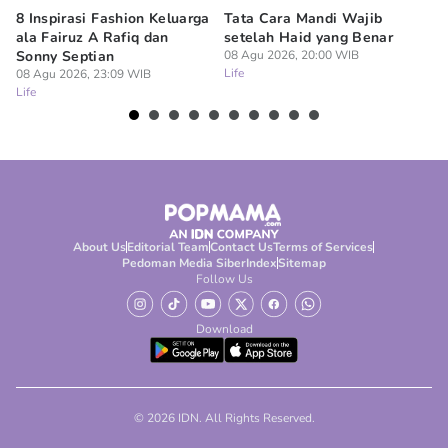
8 Inspirasi Fashion Keluarga
Tata Cara Mandi Wajib
5 
ala Fairuz A Rafiq dan
setelah Haid yang Benar
Le
Sonny Septian
08 Agu 2026, 20:00 WIB
s
Life
08 Agu 2026, 23:09 WIB
08
Life
Lif
About Us
Editorial Team
Contact Us
Terms of Services
Pedoman Media Siber
Index
Sitemap
Follow Us
Download
© 2026 IDN. All Rights Reserved.