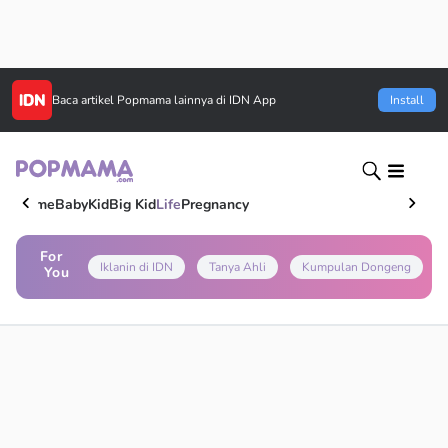
Baca artikel
Popmama
lainnya di IDN App
Install
Home
Baby
Kid
Big Kid
Life
Pregnancy
For
Iklanin di IDN
Tanya Ahli
Kumpulan Dongeng
You