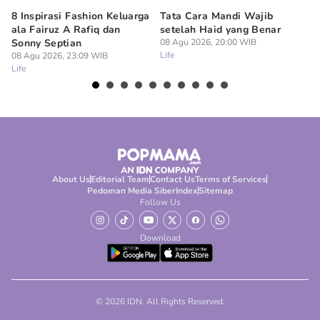
8 Inspirasi Fashion Keluarga
Tata Cara Mandi Wajib
5 
ala Fairuz A Rafiq dan
setelah Haid yang Benar
Le
Sonny Septian
08 Agu 2026, 20:00 WIB
s
Life
08 Agu 2026, 23:09 WIB
08
Life
Lif
About Us
Editorial Team
Contact Us
Terms of Services
Pedoman Media Siber
Index
Sitemap
Follow Us
Download
© 2026 IDN. All Rights Reserved.