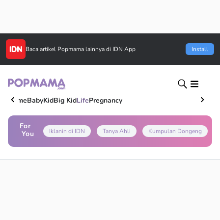
Baca artikel
Popmama
lainnya di IDN App
Install
Home
Baby
Kid
Big Kid
Life
Pregnancy
For
Iklanin di IDN
Tanya Ahli
Kumpulan Dongeng
You