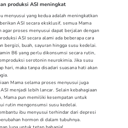
dan produksi ASI meningkat
ibu menyusui yang kedua adalah meningkatkan
mberikan ASI secara eksklusif, semua Mama
an agar proses menyusui dapat berjalan dengan
roduksi ASI secara alami ada beberapa cara
 bergizi, buah, sayuran hingga susu kedelai.
min B6 yang perlu dikonsumsi secara rutin,
produksi serotonin neurokimia. Jika susu
ap hari, maka tanpa disadari suasana hati akan
agia.
giaan Mama selama proses menyusui juga
ASI menjadi lebih lancar. Selain kebahagiaan
lain, Mama pun memiliki kesempatan untuk
lui rutin mengonsumsi susu kedelai.
mbantu ibu menyusui terhindar dari depresi
 perubahan hormon di dalam tubuhnya.
gan lupa untuk tetap bahagia!