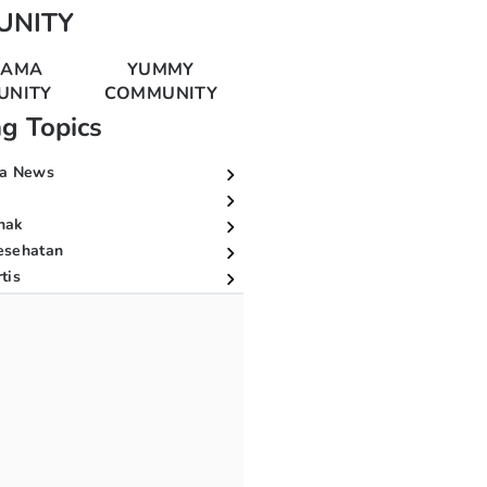
UNITY
MAMA
YUMMY
UNITY
COMMUNITY
ng Topics
a News
nak
esehatan
tis