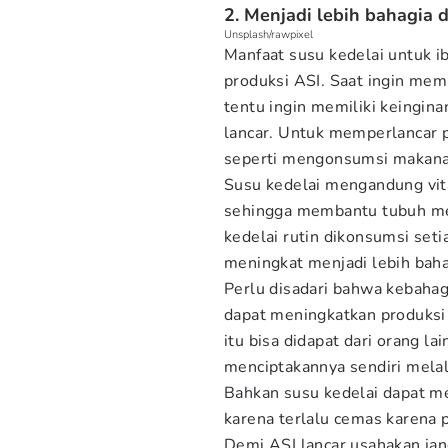
2. Menjadi lebih bahagia 
Unsplash/rawpixel
Manfaat susu kedelai untuk 
produksi ASI. Saat ingin me
tentu ingin memiliki keingin
lancar. Untuk memperlancar p
seperti mengonsumsi makanan
Susu kedelai mengandung vita
sehingga membantu tubuh mem
kedelai rutin dikonsumsi seti
meningkat menjadi lebih bah
Perlu disadari bahwa kebaha
dapat meningkatkan produksi 
itu bisa didapat dari orang 
menciptakannya sendiri mela
Bahkan susu kedelai dapat me
karena terlalu cemas karena
Demi ASI lancar usahakan jan