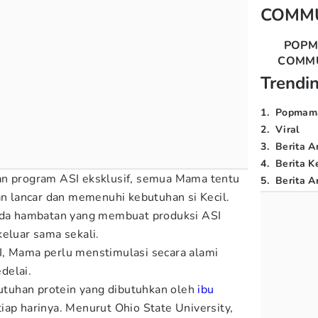
COMM
POP
COMM
Trendi
1
.
Popmam
2
.
Viral
3
.
Berita A
4
.
Berita K
an program ASI eksklusif, semua Mama tentu
5
.
Berita Ar
an lancar dan memenuhi kebutuhan si Kecil.
 ada hambatan yang membuat produksi ASI
keluar sama sekali.
I, Mama perlu menstimulasi secara alami
delai.
utuhan protein yang dibutuhkan oleh
ibu
iap harinya. Menurut Ohio State University,