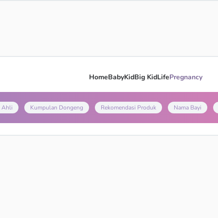
Home
Baby
Kid
Big Kid
Life
Pregnancy
 Ahli
Kumpulan Dongeng
Rekomendasi Produk
Nama Bayi