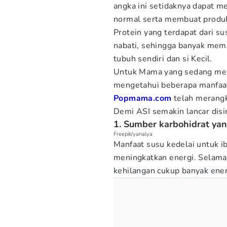
angka ini setidaknya dapat m
normal serta membuat produks
Protein yang terdapat dari su
nabati, sehingga banyak memb
tubuh sendiri dan si Kecil.
Untuk Mama yang sedang menj
mengetahui beberapa manfa
Popmama.com
telah merang
Demi ASI semakin lancar dis
1. Sumber karbohidrat ya
Freepik/yanalya
Manfaat susu kedelai untuk 
meningkatkan energi. Selama
kehilangan cukup banyak energ