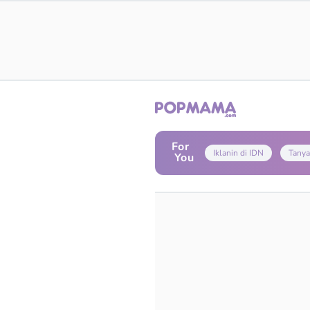
For
Iklanin di IDN
Tanya
You