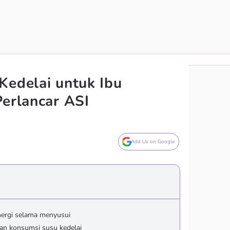
Kedelai untuk Ibu
Perlancar ASI
Add Us on Google
nergi selama menyusui
an konsumsi susu kedelai