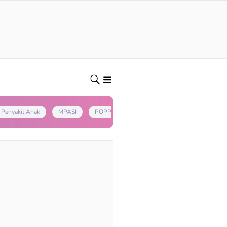
Penyakit Anak
MPASI
POPPAPA