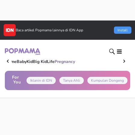
Baca artikel
Popmama
lainnya di IDN App
Install
Home
Baby
Kid
Big Kid
Life
Pregnancy
For
Iklanin di IDN
Tanya Ahli
Kumpulan Dongeng
You