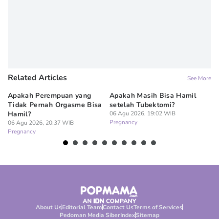
Related Articles
See More
Apakah Perempuan yang
Apakah Masih Bisa Hamil
Do
Tidak Pernah Orgasme Bisa
setelah Tubektomi?
Se
Hamil?
06 Agu 2026, 19:02 WIB
La
Pregnancy
06 Agu 2026, 20:37 WIB
06
Pregnancy
Pr
About Us
Editorial Team
Contact Us
Terms of Services
Pedoman Media Siber
Index
Sitemap