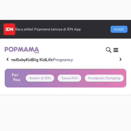
Baca artikel
Popmama
lainnya di IDN App
Install
Home
Baby
Kid
Big Kid
Life
Pregnancy
For
Iklanin di IDN
Tanya Ahli
Kumpulan Dongeng
You