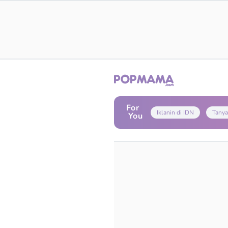
For
Iklanin di IDN
Tanya
You