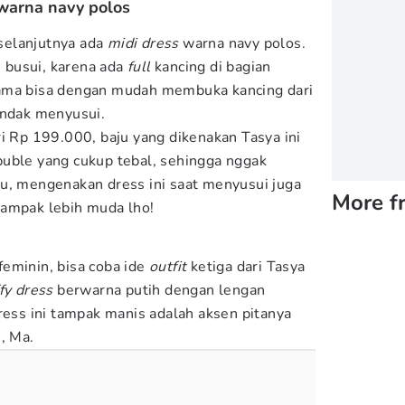
 warna navy polos
selanjutnya ada
midi dress
warna navy polos.
i busui, karena ada
full
kancing di bagian
ama bisa dengan mudah membuka kancing dari
endak menyusui.
ri Rp 199.000, baju yang dikenakan Tasya ini
uble yang cukup tebal, sehingga nggak
u, mengenakan dress ini saat menyusui juga
More f
tampak lebih muda lho!
eminin, bisa coba ide
outfit
ketiga dari Tasya
fy dress
berwarna putih dengan lengan
ress ini tampak manis adalah aksen pitanya
, Ma.