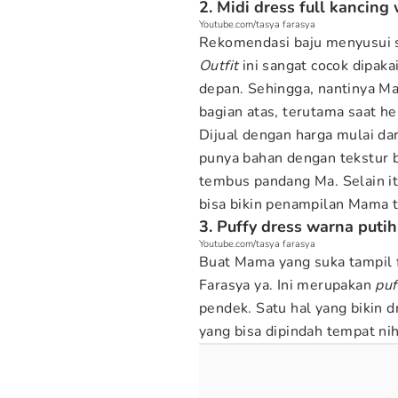
2. Midi dress full kancing
Youtube.com/tasya farasya
Rekomendasi baju menyusui 
Outfit
ini sangat cocok dipaka
depan. Sehingga, nantinya M
bagian atas, terutama saat h
Dijual dengan harga mulai da
punya bahan dengan tekstur b
tembus pandang Ma. Selain it
bisa bikin penampilan Mama 
3. Puffy dress warna putih
Youtube.com/tasya farasya
Buat Mama yang suka tampil f
Farasya ya. Ini merupakan
puf
pendek. Satu hal yang bikin d
yang bisa dipindah tempat nih