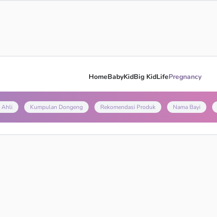
Home
Baby
Kid
Big Kid
Life
Pregnancy
 Ahli
Kumpulan Dongeng
Rekomendasi Produk
Nama Bayi