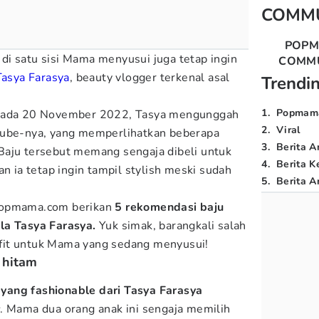
COMM
POP
u di satu sisi Mama menyusui juga tetap ingin
COMM
Tasya Farasya
, beauty vlogger terkenal asal
Trendi
1
.
Popmam
 pada 20 November 2022, Tasya mengunggah
2
.
Viral
Tube-nya, yang memperlihatkan beberapa
3
.
Berita A
Baju tersebut memang sengaja dibeli untuk
4
.
Berita K
an ia tetap ingin tampil stylish meski sudah
5
.
Berita Ar
Popmama.com berikan
5 rekomendasi baju
la Tasya Farasya.
Yuk simak, barangkali salah
utfit untuk Mama yang sedang menyusui!
 hitam
yang fashionable dari Tasya Farasya
s
. Mama dua orang anak ini sengaja memilih