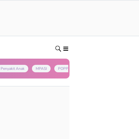
Penyakit Anak
MPASI
POPPAPA