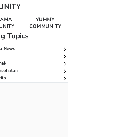
UNITY
MAMA
YUMMY
UNITY
COMMUNITY
ng Topics
a News
nak
esehatan
tis