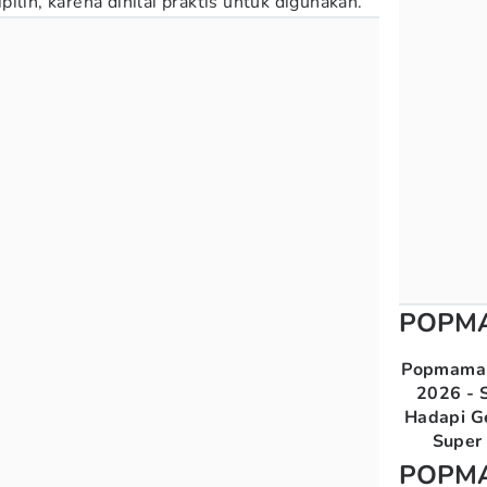
ilih, karena dinilai praktis untuk digunakan.
POPM
Popmama 
2026 - S
Hadapi G
Super 
POPM