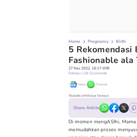
Home
Pregnancy
Birth
5 Rekomendasi 
Fashionable ala
27 Nov 2022, 16:17 WIB
Rahayu Lilik Susilowati
News
Channel
Youtube.com/tasya farasya
Share Article
Di momen mengASIhi, Mama t
memudahkan proses menyusui