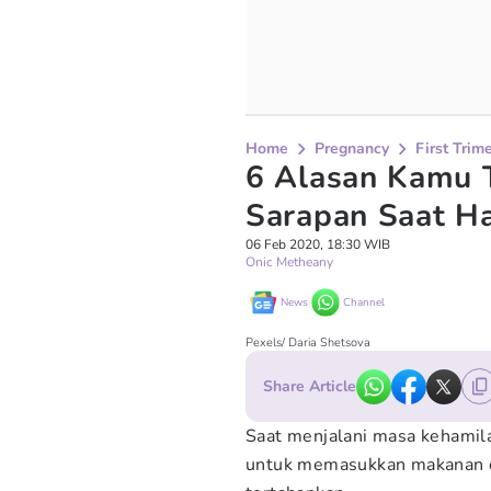
Home
Pregnancy
First Trim
6 Alasan Kamu 
Sarapan Saat H
06 Feb 2020, 18:30 WIB
Onic Metheany
News
Channel
Pexels/ Daria Shetsova
Share Article
Saat menjalani masa kehamila
untuk memasukkan makanan d