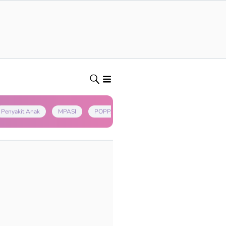
Penyakit Anak
MPASI
POPPAPA