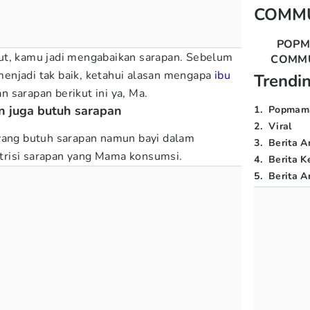
COMM
POP
ut, kamu jadi mengabaikan sarapan. Sebelum
COMM
enjadi tak baik, ketahui alasan mengapa
ibu
Trendi
sarapan berikut ini ya, Ma.
n juga butuh sarapan
1
.
Popmam
2
.
Viral
 yang butuh sarapan namun bayi dalam
3
.
Berita A
risi sarapan yang Mama konsumsi.
4
.
Berita K
5
.
Berita Ar