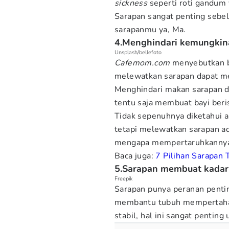
sickness
seperti roti gandum 
Sarapan sangat penting sebe
sarapanmu ya, Ma.
4.Menghindari kemungkina
Unsplash/bellefoto
Cafemom.com
menyebutkan 
melewatkan sarapan dapat me
Menghindari makan sarapan d
tentu saja membuat bayi ber
Tidak sepenuhnya diketahui 
tetapi melewatkan sarapan ada
mengapa mempertaruhkanny
Baca juga:
7 Pilihan Sarapan 
5.Sarapan membuat kadar 
Freepik
Sarapan punya peranan pentin
membantu tubuh mempertahank
stabil, hal ini sangat pentin