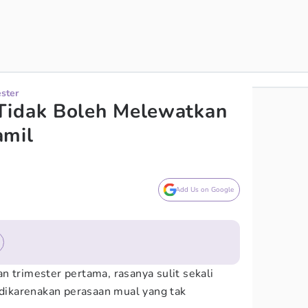
ester
Tidak Boleh Melewatkan
amil
Add Us on Google
n trimester pertama, rasanya sulit sekali
ikarenakan perasaan mual yang tak