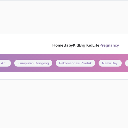
Home
Baby
Kid
Big Kid
Life
Pregnancy
 Ahli
Kumpulan Dongeng
Rekomendasi Produk
Nama Bayi