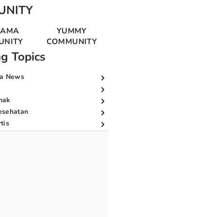
UNITY
MAMA
YUMMY
UNITY
COMMUNITY
ng Topics
a News
nak
esehatan
tis