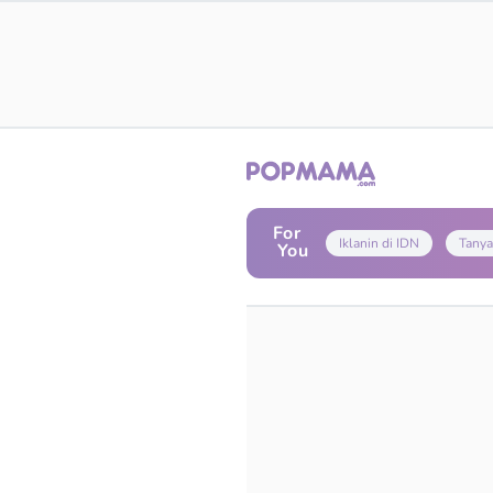
For
Iklanin di IDN
Tanya
You