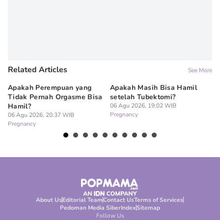
Related Articles
See More
Apakah Perempuan yang
Apakah Masih Bisa Hamil
Do
Tidak Pernah Orgasme Bisa
setelah Tubektomi?
Se
Hamil?
06 Agu 2026, 19:02 WIB
La
Pregnancy
06 Agu 2026, 20:37 WIB
06
Pregnancy
Pr
About Us
Editorial Team
Contact Us
Terms of Services
Pedoman Media Siber
Index
Sitemap
Follow Us