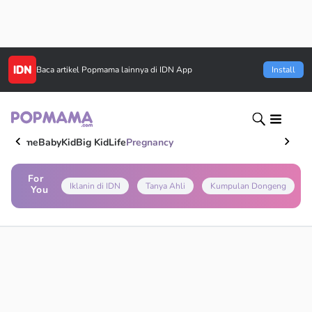
Baca artikel
Popmama
lainnya di IDN App
Install
Home
Baby
Kid
Big Kid
Life
Pregnancy
For
Iklanin di IDN
Tanya Ahli
Kumpulan Dongeng
You