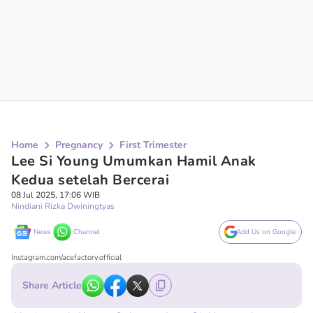
Home
Pregnancy
First Trimester
Lee Si Young Umumkan Hamil Anak
Kedua setelah Bercerai
08 Jul 2025, 17:06 WIB
Nindiani Rizka Dwiningtyas
News
Channel
Add Us on Google
Instagram.com/acefactory.official
Share Article