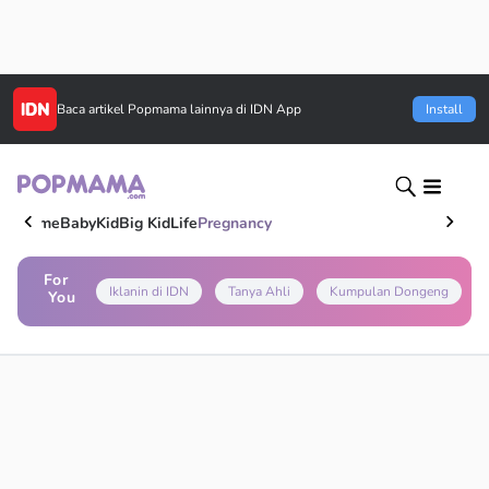
Baca artikel
Popmama
lainnya di IDN App
Install
Home
Baby
Kid
Big Kid
Life
Pregnancy
For
Iklanin di IDN
Tanya Ahli
Kumpulan Dongeng
You