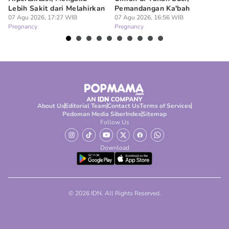
Lebih Sakit dari Melahirkan
Pemandangan Ka'bah
de
07 Agu 2026, 17:27 WIB
07 Agu 2026, 16:56 WIB
07
Pregnancy
Pregnancy
Pr
About Us
Editorial Team
Contact Us
Terms of Services
Pedoman Media Siber
Index
Sitemap
Follow Us
Download
© 2026 IDN. All Rights Reserved.