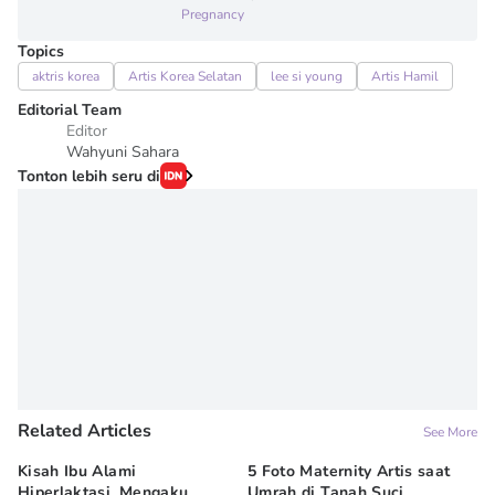
Pregnancy
Topics
aktris korea
Artis Korea Selatan
lee si young
Artis Hamil
Editorial Team
Editor
Wahyuni Sahara
Tonton lebih seru di
Related Articles
See More
Kisah Ibu Alami
5 Foto Maternity Artis saat
Ir
Hiperlaktasi, Mengaku
Umrah di Tanah Suci,
Pe