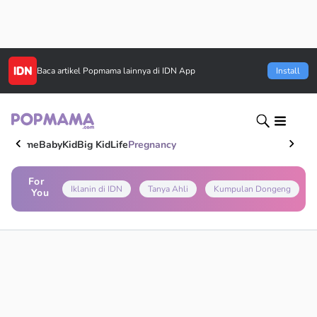
Baca artikel
Popmama
lainnya di IDN App
Install
Home
Baby
Kid
Big Kid
Life
Pregnancy
For
Iklanin di IDN
Tanya Ahli
Kumpulan Dongeng
You