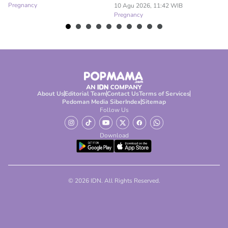
Pregnancy
10 Agu 2026, 11:42 WIB
10
Pregnancy
Pr
About Us
Editorial Team
Contact Us
Terms of Services
Pedoman Media Siber
Index
Sitemap
Follow Us
Download
© 2026 IDN. All Rights Reserved.