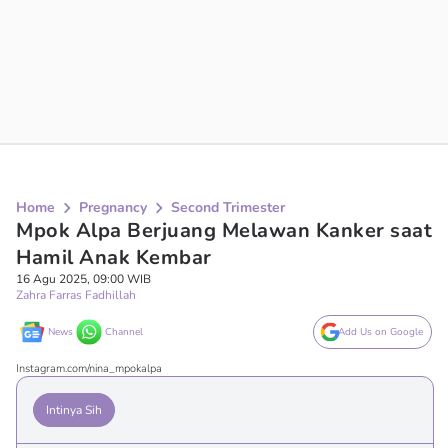
Home
Pregnancy
Second Trimester
Mpok Alpa Berjuang Melawan Kanker saat
Hamil Anak Kembar
16 Agu 2025, 09:00 WIB
Zahra Farras Fadhillah
News
Channel
Add Us on Google
Instagram.com/nina_mpokalpa
Intinya Sih