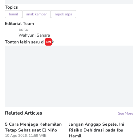
Topics
hamil
anak kembar
mpok alpa
Editorial Team
Editor
Wahyuni Sahara
Tonton lebih seru di
Related Articles
See More
5 Cara Menjaga Kehamilan
Jangan Anggap Sepele, Ini
11
Tetap Sehat saat El Niño
Risiko Dehidrasi pada Ibu
Di
10 Agu 2026, 11:59 WIB
Hamil
C