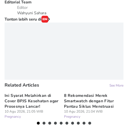
Editorial Team
Editor
Wahyuni Sahara
Tonton lebih seru di
Related Articles
See More
Ini Syarat Melahirkan di
8 Rekomendasi Merek
Ma
Cover BPJS Kesehatan agar
Smartwatch dengan Fitur
Ke
Prosesnya Lancar!
Pantau Siklus Menstruasi
H
10 Agu 2026, 21:05 WIB
10 Agu 2026, 21:04 WIB
10
Pregnancy
Pregnancy
Pr