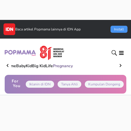
Baca artikel
Popmama
lainnya di IDN App
Install
Home
Baby
Kid
Big Kid
Life
Pregnancy
For
Iklanin di IDN
Tanya Ahli
Kumpulan Dongeng
You