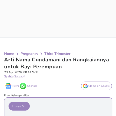
Home
Pregnancy
Third Trimester
Arti Nama Cundamani dan Rangkaiannya
untuk Bayi Perempuan
23 Apr 2026, 00:14 WIB
Syahla Salsabil
News
Channel
Add Us on Google
Freepik/freepic.diller
Intinya Sih