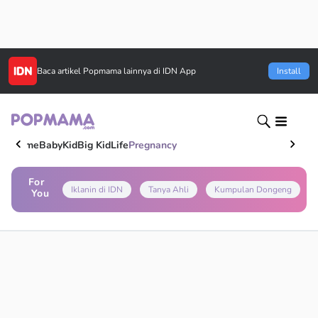
Baca artikel
Popmama
lainnya di IDN App
Install
Home
Baby
Kid
Big Kid
Life
Pregnancy
For
Iklanin di IDN
Tanya Ahli
Kumpulan Dongeng
You