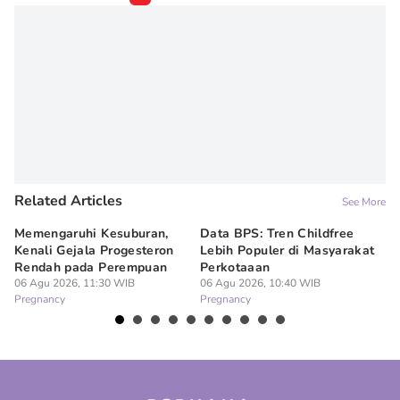
Erick Akbar
Editor
Wahyuni Sahara
Related Articles
See More
Memengaruhi Kesuburan,
Data BPS: Tren Childfree
Me
Kenali Gejala Progesteron
Lebih Populer di Masyarakat
Di
Rendah pada Perempuan
Perkotaaan
06
Pr
06 Agu 2026, 11:30 WIB
06 Agu 2026, 10:40 WIB
Pregnancy
Pregnancy