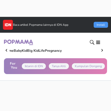
Baca artikel
Popmama
lainnya di IDN App
Install
Home
Baby
Kid
Big Kid
Life
Pregnancy
For
Iklanin di IDN
Tanya Ahli
Kumpulan Dongeng
You