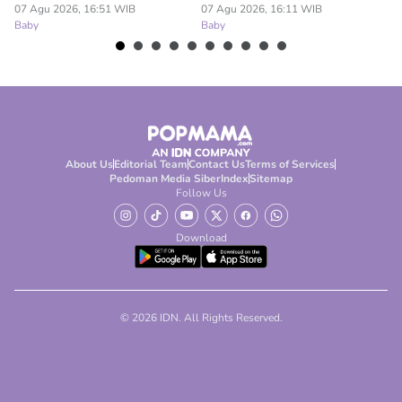
Ba
07 Agu 2026, 16:51 WIB
07 Agu 2026, 16:11 WIB
Baby
Baby
About Us
Editorial Team
Contact Us
Terms of Services
Pedoman Media Siber
Index
Sitemap
Follow Us
Download
© 2026 IDN. All Rights Reserved.