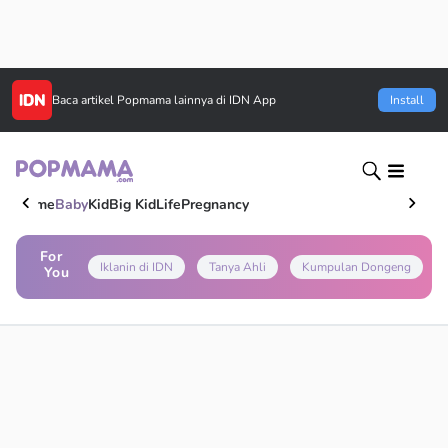
Baca artikel
Popmama
lainnya di IDN App
Install
Home
Baby
Kid
Big Kid
Life
Pregnancy
For
Iklanin di IDN
Tanya Ahli
Kumpulan Dongeng
You