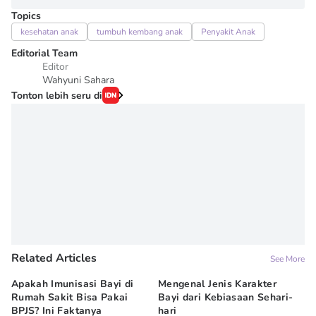
Topics
kesehatan anak
tumbuh kembang anak
Penyakit Anak
Editorial Team
Editor
Wahyuni Sahara
Tonton lebih seru di
Related Articles
See More
Apakah Imunisasi Bayi di
Mengenal Jenis Karakter
5 
Rumah Sakit Bisa Pakai
Bayi dari Kebiasaan Sehari-
ya
BPJS? Ini Faktanya
hari
07