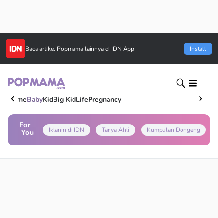
Baca artikel
Popmama
lainnya di IDN App
Install
Home
Baby
Kid
Big Kid
Life
Pregnancy
For
Iklanin di IDN
Tanya Ahli
Kumpulan Dongeng
You