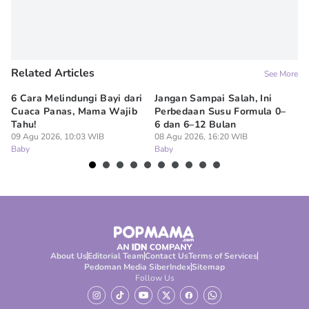
Related Articles
See More
6 Cara Melindungi Bayi dari
Jangan Sampai Salah, Ini
Ap
Cuaca Panas, Mama Wajib
Perbedaan Susu Formula 0–
Ru
Tahu!
6 dan 6–12 Bulan
BP
09 Agu 2026, 10:03 WIB
08 Agu 2026, 16:20 WIB
07
Baby
Baby
Ba
About Us
Editorial Team
Contact Us
Terms of Services
Pedoman Media Siber
Index
Sitemap
Follow Us