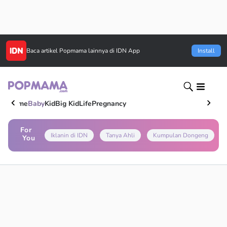
Baca artikel
Popmama
lainnya di IDN App
Install
Home
Baby
Kid
Big Kid
Life
Pregnancy
For
Iklanin di IDN
Tanya Ahli
Kumpulan Dongeng
You