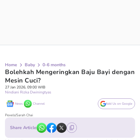
Home
Baby
0-6 months
Bolehkah Mengeringkan Baju Bayi dengan
Mesin Cuci?
27 Jan 2026, 09:00 WIB
Nindiani Rizka Dwiningtyas
News
Channel
Add Us on Google
Pexels/Sarah Chai
Share Article