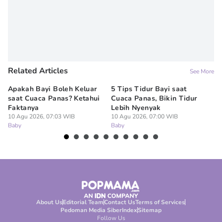
Related Articles
See More
Apakah Bayi Boleh Keluar
5 Tips Tidur Bayi saat
6 
saat Cuaca Panas? Ketahui
Cuaca Panas, Bikin Tidur
Cu
Faktanya
Lebih Nyenyak
Ta
10 Agu 2026, 07:03 WIB
10 Agu 2026, 07:00 WIB
09
Baby
Baby
Ba
About Us
Editorial Team
Contact Us
Terms of Services
Pedoman Media Siber
Index
Sitemap
Follow Us