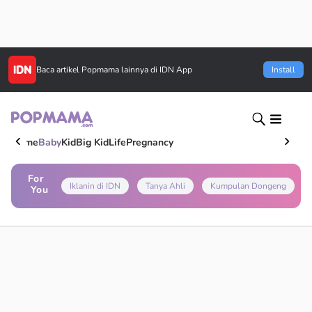
Baca artikel
Popmama
lainnya di IDN App
Install
Home
Baby
Kid
Big Kid
Life
Pregnancy
For
Iklanin di IDN
Tanya Ahli
Kumpulan Dongeng
You