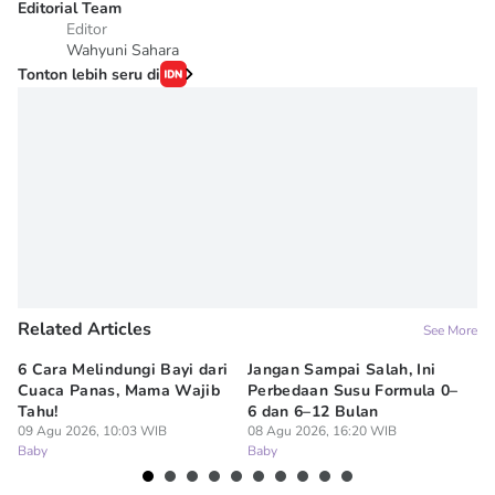
Editorial Team
Editor
Wahyuni Sahara
Tonton lebih seru di
Related Articles
See More
6 Cara Melindungi Bayi dari
Jangan Sampai Salah, Ini
Ap
Cuaca Panas, Mama Wajib
Perbedaan Susu Formula 0–
Ru
Tahu!
6 dan 6–12 Bulan
BP
09 Agu 2026, 10:03 WIB
08 Agu 2026, 16:20 WIB
07
Baby
Baby
Ba