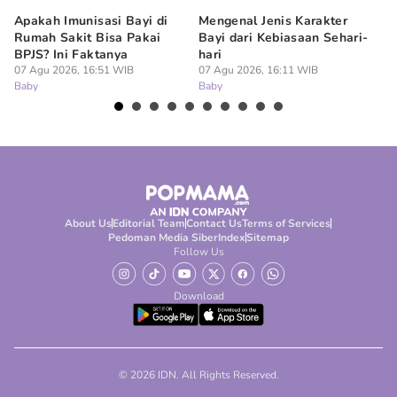
Apakah Imunisasi Bayi di
Mengenal Jenis Karakter
5 
Rumah Sakit Bisa Pakai
Bayi dari Kebiasaan Sehari-
ya
BPJS? Ini Faktanya
hari
07
Ba
07 Agu 2026, 16:51 WIB
07 Agu 2026, 16:11 WIB
Baby
Baby
About Us
Editorial Team
Contact Us
Terms of Services
Pedoman Media Siber
Index
Sitemap
Follow Us
Download
© 2026 IDN. All Rights Reserved.