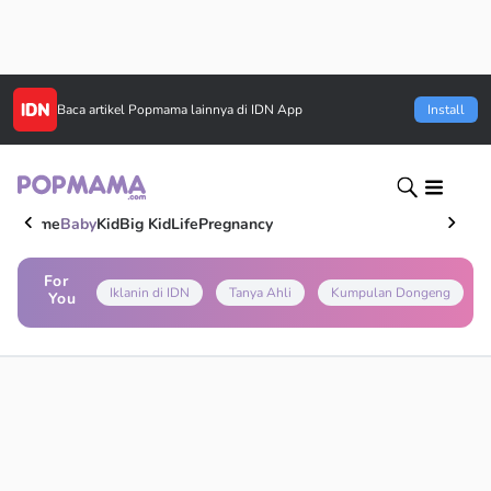
Baca artikel
Popmama
lainnya di IDN App
Install
Home
Baby
Kid
Big Kid
Life
Pregnancy
For
Iklanin di IDN
Tanya Ahli
Kumpulan Dongeng
You