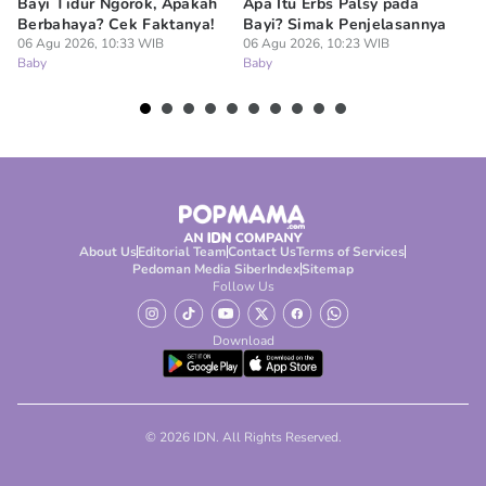
Bayi Tidur Ngorok, Apakah
Apa Itu Erbs Palsy pada
Um
Berbahaya? Cek Faktanya!
Bayi? Simak Penjelasannya
Me
06 Agu 2026, 10:33 WIB
06 Agu 2026, 10:23 WIB
L
Baby
Baby
06
Ba
About Us
Editorial Team
Contact Us
Terms of Services
Pedoman Media Siber
Index
Sitemap
Follow Us
Download
© 2026 IDN. All Rights Reserved.