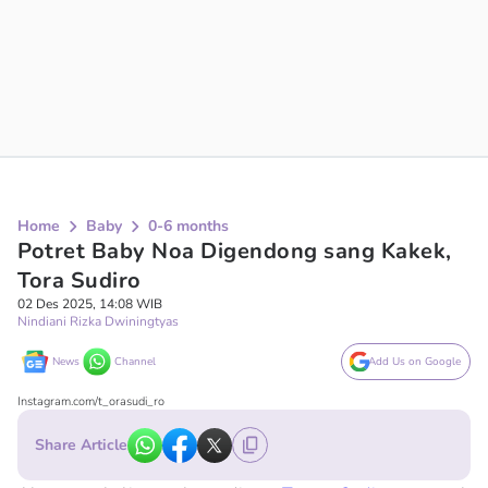
Home
Baby
0-6 months
Potret Baby Noa Digendong sang Kakek,
Tora Sudiro
02 Des 2025, 14:08 WIB
Nindiani Rizka Dwiningtyas
News
Channel
Add Us on Google
Instagram.com/t_orasudi_ro
Share Article