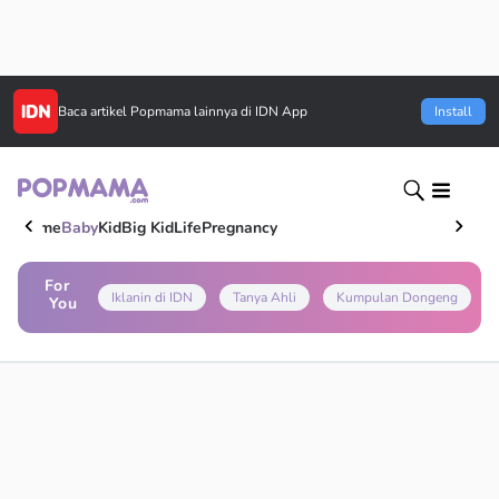
Baca artikel
Popmama
lainnya di IDN App
Install
Home
Baby
Kid
Big Kid
Life
Pregnancy
For
Iklanin di IDN
Tanya Ahli
Kumpulan Dongeng
You