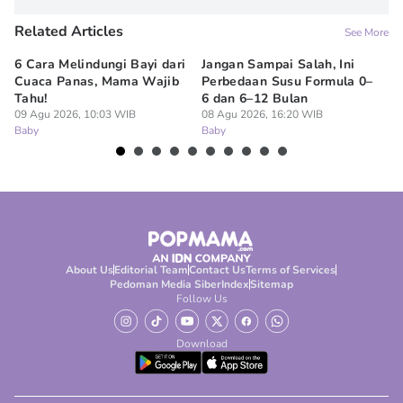
Related Articles
See More
6 Cara Melindungi Bayi dari
Jangan Sampai Salah, Ini
Ap
Cuaca Panas, Mama Wajib
Perbedaan Susu Formula 0–
Ru
Tahu!
6 dan 6–12 Bulan
BP
09 Agu 2026, 10:03 WIB
08 Agu 2026, 16:20 WIB
07
Baby
Baby
Ba
About Us
Editorial Team
Contact Us
Terms of Services
Pedoman Media Siber
Index
Sitemap
Follow Us
Download