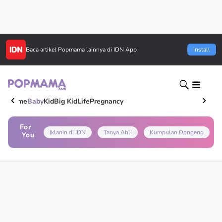
Baca artikel
Popmama
lainnya di IDN App
Install
Home
Baby
Kid
Big Kid
Life
Pregnancy
For
Iklanin di IDN
Tanya Ahli
Kumpulan Dongeng
You