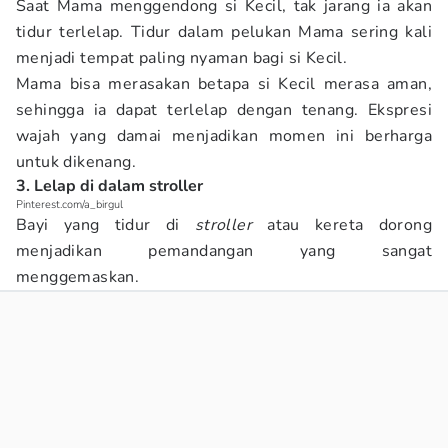
Saat Mama menggendong si Kecil, tak jarang ia akan
tidur terlelap. Tidur dalam pelukan Mama sering kali
menjadi tempat paling nyaman bagi si Kecil.
Mama bisa merasakan betapa si Kecil merasa aman,
sehingga ia dapat terlelap dengan tenang. Ekspresi
wajah yang damai menjadikan momen ini berharga
untuk dikenang.
3. Lelap di dalam stroller
Pinterest.com/a_birgul
Bayi yang tidur di
stroller
atau kereta dorong
menjadikan pemandangan yang sangat
menggemaskan.