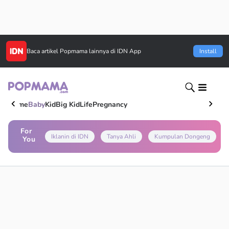
Baca artikel
Popmama
lainnya di IDN App
Install
Home
Baby
Kid
Big Kid
Life
Pregnancy
For
Iklanin di IDN
Tanya Ahli
Kumpulan Dongeng
You