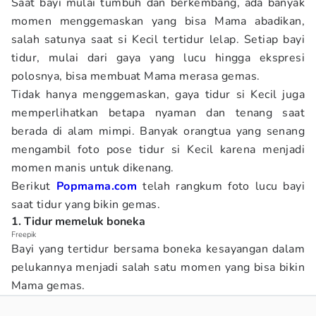
Saat bayi mulai tumbuh dan berkembang, ada banyak
momen menggemaskan yang bisa Mama abadikan,
salah satunya saat si Kecil tertidur lelap. Setiap bayi
tidur, mulai dari gaya yang lucu hingga ekspresi
polosnya, bisa membuat Mama merasa gemas.
Tidak hanya menggemaskan, gaya tidur si Kecil juga
memperlihatkan betapa nyaman dan tenang saat
berada di alam mimpi. Banyak orangtua yang senang
mengambil foto pose tidur si Kecil karena menjadi
momen manis untuk dikenang.
Berikut
Popmama.com
telah rangkum foto lucu bayi
saat tidur yang bikin gemas.
1. Tidur memeluk boneka
Freepik
Bayi yang tertidur bersama boneka kesayangan dalam
pelukannya menjadi salah satu momen yang bisa bikin
Mama gemas.