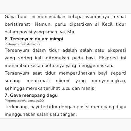
Gaya tidur ini menandakan betapa nyamannya ia saat
beristirahat. Namun, perlu dipastikan si Kecil tidur
dalam posisi yang aman, ya, Ma.
6. Tersenyum dalam mimpi
Pinterest.com/gabimaloka
Tersenyum dalam tidur adalah salah satu ekspresi
yang sering kali ditemukan pada bayi. Ekspresi ini
menambah kesan polosnya yang menggemaskan.
Tersenyum saat tidur memperlihatkan bayi seperti
sedang menikmati mimpi yang menyenangkan,
sehingga mereka terlihat lucu dan manis.
7. Gaya menopang dagu
Pinterest.com/erdemesra00
Terkadang, bayi tertidur dengan posisi menopang dagu
menggunakan salah satu tangan.