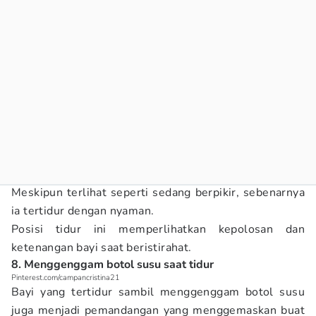
Meskipun terlihat seperti sedang berpikir, sebenarnya
ia tertidur dengan nyaman.
Posisi tidur ini memperlihatkan kepolosan dan
ketenangan bayi saat beristirahat.
8. Menggenggam botol susu saat tidur
Pinterest.com/campancristina21
Bayi yang tertidur sambil menggenggam botol susu
juga menjadi pemandangan yang menggemaskan buat