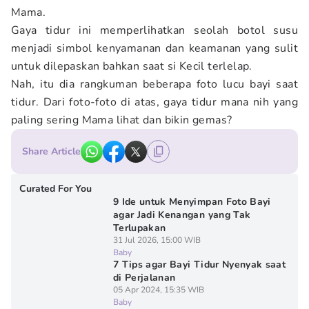
Mama.
Gaya tidur ini memperlihatkan seolah botol susu
menjadi simbol kenyamanan dan keamanan yang sulit
untuk dilepaskan bahkan saat si Kecil terlelap.
Nah, itu dia rangkuman beberapa foto lucu bayi saat
tidur. Dari foto-foto di atas, gaya tidur mana nih yang
paling sering Mama lihat dan bikin gemas?
Share Article
Curated For You
9 Ide untuk Menyimpan Foto Bayi
agar Jadi Kenangan yang Tak
Terlupakan
31 Jul 2026, 15:00 WIB
Baby
7 Tips agar Bayi Tidur Nyenyak saat
di Perjalanan
05 Apr 2024, 15:35 WIB
Baby