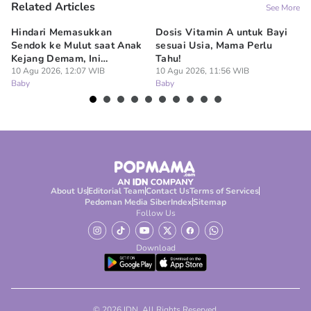
Related Articles
See More
Hindari Memasukkan
Dosis Vitamin A untuk Bayi
7 
Sendok ke Mulut saat Anak
sesuai Usia, Mama Perlu
Te
Kejang Demam, Ini
Tahu!
Pe
Bahayanya
10 Agu 2026, 12:07 WIB
10 Agu 2026, 11:56 WIB
10
Baby
Baby
Ba
About Us
Editorial Team
Contact Us
Terms of Services
Pedoman Media Siber
Index
Sitemap
Follow Us
Download
© 2026 IDN. All Rights Reserved.