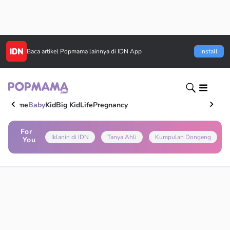
Baca artikel
Popmama
lainnya di IDN App
Install
Home
Baby
Kid
Big Kid
Life
Pregnancy
For
Iklanin di IDN
Tanya Ahli
Kumpulan Dongeng
You